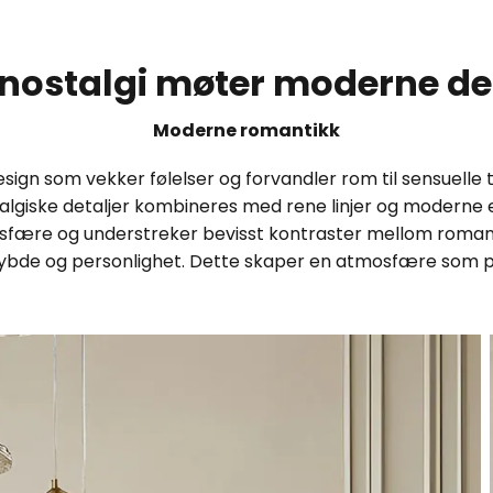
 nostalgi møter moderne de
Moderne romantikk
gn som vekker følelser og forvandler rom til sensuelle ti
algiske detaljer kombineres med rene linjer og moderne e
mosfære og understreker bevisst kontraster mellom romant
 dybde og personlighet. Dette skaper en atmosfære som