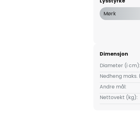
Lysstyrke
re romområder. Lyset fordeles
 å blende. Den elegante og
Mørk
vakre lyskilden kan integreres i
later et varig inntrykk på
Dimensjon
Diameter (i cm)
Nedheng maks. 
Andre mål:
Nettovekt (kg):