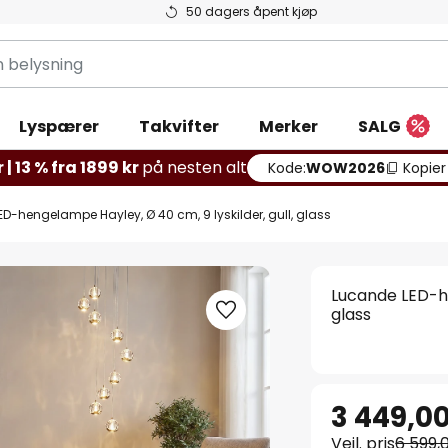
50 dagers åpent kjøp
g
Lyspærer
Takvifter
Merker
SALG
 | 13 % fra 1899 kr
på nesten alt
Kode:
WOW2026
Kopier
D-hengelampe Hayley, Ø 40 cm, 9 lyskilder, gull, glass
Lucande LED-he
glass
3 449,00
Veil. pris
6 599,