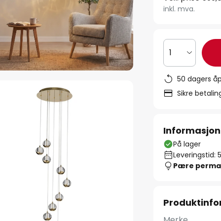
inkl. mva.
1
50 dagers åp
Sikre betali
Informasjon
På lager
Leveringstid: 
Pære perma
Produktinf
Merke