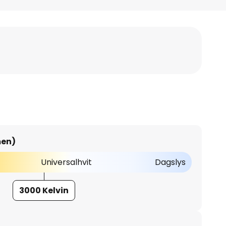
men)
Universalhvit
Dagslys
3000 Kelvin