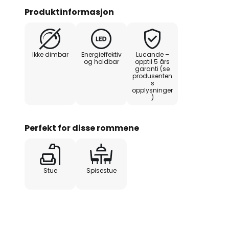
også egner seg til å belyse stør
Produktinformasjon
indirekte og jevnt i rommet uten
iøynefallende designen til denne 
en rekke ulike interiører og etter
Ikke dimbar
Energieffektiv
Lucande –
betrakteren.
og holdbar
opptil 5 års
garanti (se
produsenten
s
opplysninger
)
Perfekt for disse rommene
Stue
Spisestue