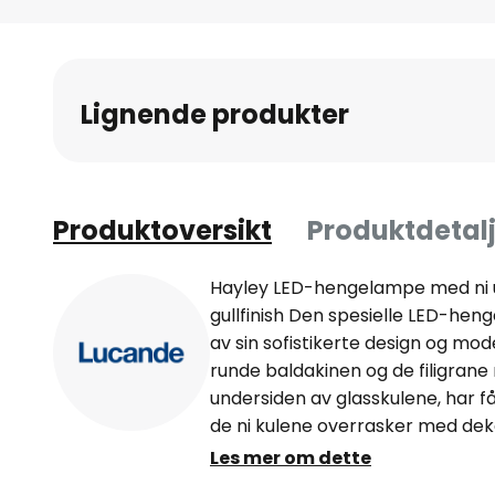
Gå
til
begynnelsen
av
Lignende produkter
bildegalleri
Produktoversikt
Produktdetalj
Hayley LED-hengelampe med ni ut
gullfinish Den spesielle LED-he
av sin sofistikerte design og mo
runde baldakinen og de filigra
undersiden av glasskulene, har fåt
de ni kulene overrasker med deko
understreker armaturens individue
Les mer om dette
kraftige LED-lampene avgir et b