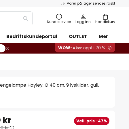
Varer på lager sendes raskt
Søk
Kundeservice
Logg inn
Handlekurv
Bedriftskundeportal
OUTLET
Mer
WOW-uke:
opptil 70 %
ngelampe Hayley, Ø 40 cm, 9 lyskilder, gull,
 kr
Veil. pris -47%
00 kr