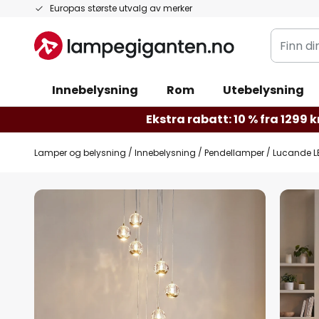
Hopp
Europas største utvalg av merker
til
Finn
innhold
din
belysnin
Innebelysning
Rom
Utebelysning
Ekstra rabatt: 10 % fra 1299 kr
Lamper og belysning
Innebelysning
Pendellamper
Lucande LE
Gå
til
slutten
av
bildegalleri