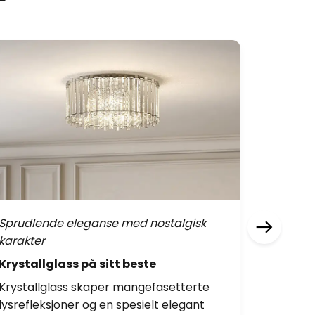
Sprudlende eleganse med nostalgisk
Lette ob
karakter
Statem
Krystallglass på sitt beste
Stateme
Krystallglass skaper mangefasetterte
stilen s
lysrefleksjoner og en spesielt elegant
tiltrekk