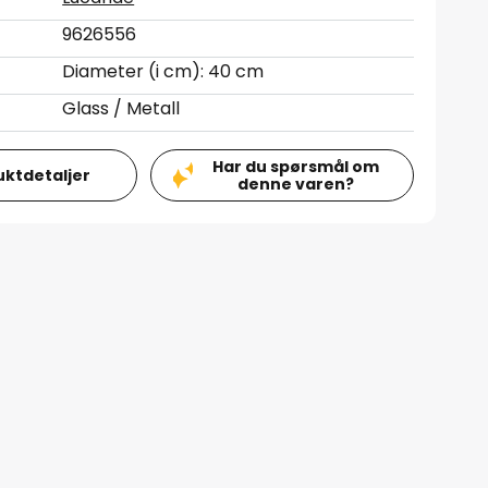
9626556
Diameter (i cm): 40 cm
Glass / Metall
Har du spørsmål om
uktdetaljer
denne varen?