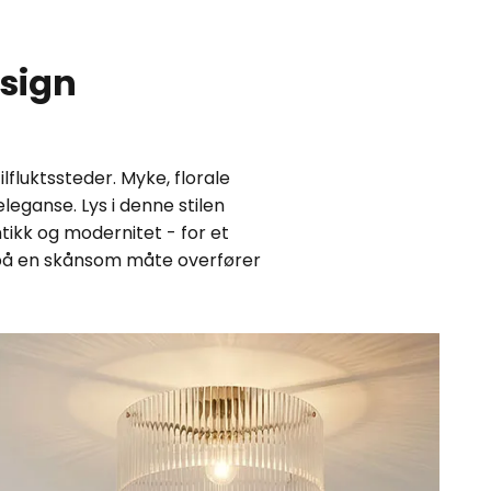
sign
lfluktssteder. Myke, florale
leganse. Lys i denne stilen
ikk og modernitet - for et
 på en skånsom måte overfører