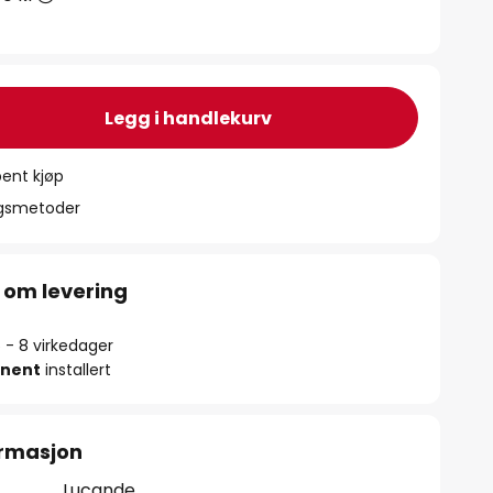
Legg i handlekurv
ent kjøp
ngsmetoder
 om levering
5 - 8 virkedager
nent
installert
ormasjon
Lucande