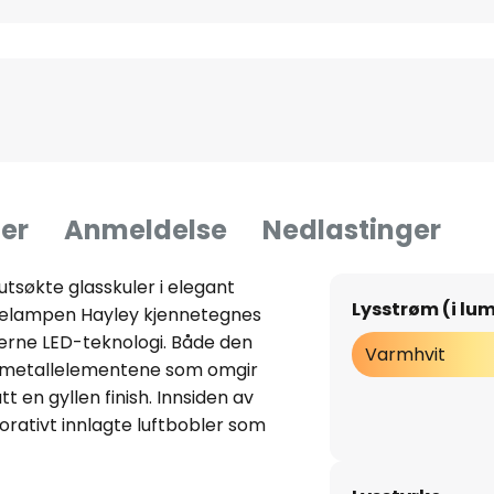
er
Anmeldelse
Nedlastinger
søkte glasskuler i elegant
Lysstrøm (i lu
ngelampen Hayley kjennetegnes
derne LED-teknologi. Både den
Varmhvit
ne metallelementene som omgir
t en gyllen finish. Innsiden av
rativt innlagte luftbobler som
lle stil. De fastmonterte,
ehagelig, varmhvitt lys som