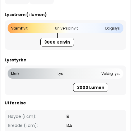
Lysstrøm (i lumen)
Varmhvit
Universalhvit
Dagslys
3000 Kelvin
Lysstyrke
Mørk
Lys
Veldig lyst
3000 Lumen
Utførelse
Høyde (i cm):
19
Bredde (i cm):
13,5