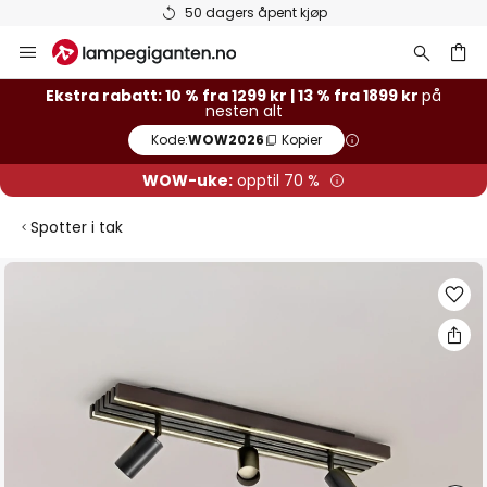
50 dagers åpent kjøp
Hopp
til
innhold
Ekstra rabatt: 10 % fra 1299 kr | 13 % fra 1899 kr
på
nesten alt
Kode:
WOW2026
Kopier
WOW-uke:
opptil 70 %
Spotter i tak
Gå
til
slutten
av
bildegalleri