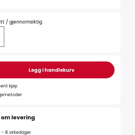
itt / gjennomsiktig
Legg i handlekurv
ent kjøp
ngsmetoder
 om levering
5 - 8 virkedager