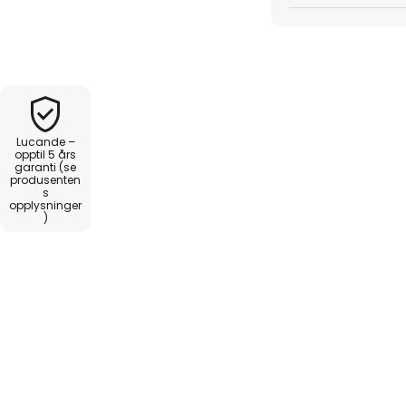
skroppen på Minna downlight er
v herdet glass, og det brukes
-sokkel.
Lucande –
opptil 5 års
garanti (se
produsenten
s
opplysninger
)