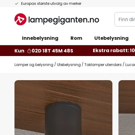
Hopp
Europas største utvalg av merker
til
Finn
innhold
din
belysnin
Innebelysning
Rom
Utebelysning
Ekstra rabatt: 10 
Kun
02D 18T 45M 47S
Lamper og belysning
Utebelysning
Taklamper utendørs
Lucan
Gå
til
slutten
av
bildegalleri