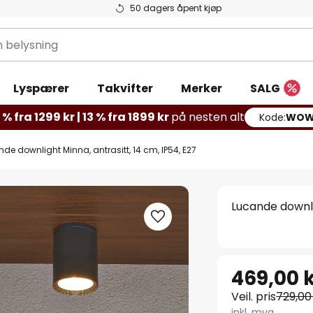
50 dagers åpent kjøp
g
Lyspærer
Takvifter
Merker
SALG
% fra 1299 kr | 13 % fra 1899 kr
på nesten alt
Kode:
WOW
de downlight Minna, antrasitt, 14 cm, IP54, E27
Lucande downlig
469,00 
Veil. pris
729,00
inkl. mva.