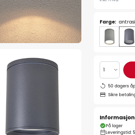
Farge:
antras
1
50 dagers åp
Sikre betali
Informasjon
På lager
Leveringstid: 