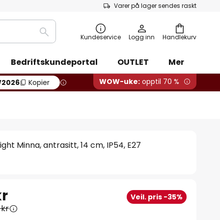
Varer på lager sendes raskt
Søk
Kundeservice
Logg inn
Handlekurv
Bedriftskundeportal
OUTLET
Mer
WOW-uke:
opptil 70 %
2026
Kopier
ht Minna, antrasitt, 14 cm, IP54, E27
kr
Veil. pris -35%
 kr