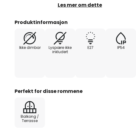
tilfellet er med IP54. Aluminium
Les mer om dette
dekket nedenfra med et deksel a
PAR30-reflektorlamper med E27
Produktinformasjon
Ikke dimbar
Lyspære ikke
E27
IP54
inkludert
Perfekt for disse rommene
Balkong /
Terrasse