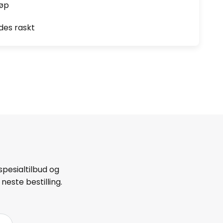
jøp
des raskt
spesialtilbud og
neste bestilling.