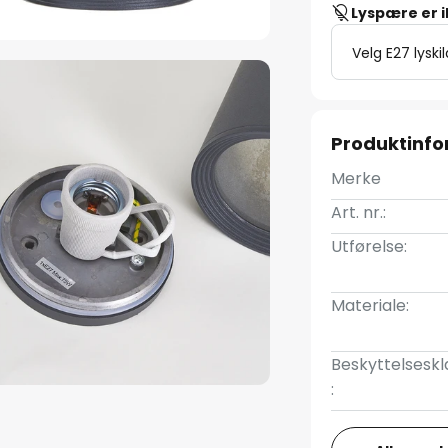
Lyspære er 
Velg E27 lyski
Produktinf
Merke
Art. nr.:
Utførelse:
Materiale:
Beskyttelseskl
: