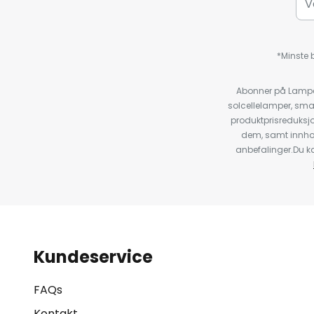
*Minste b
Abonner på Lampeg
solcellelamper, sma
produktprisreduksj
dem, samt innho
anbefalinger.Du kan
Kundeservice
FAQs
Kontakt