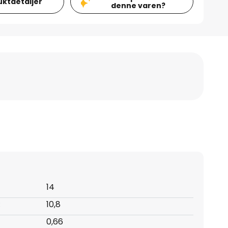
uktdetaljer
denne varen?
14
:
10,8
0,66