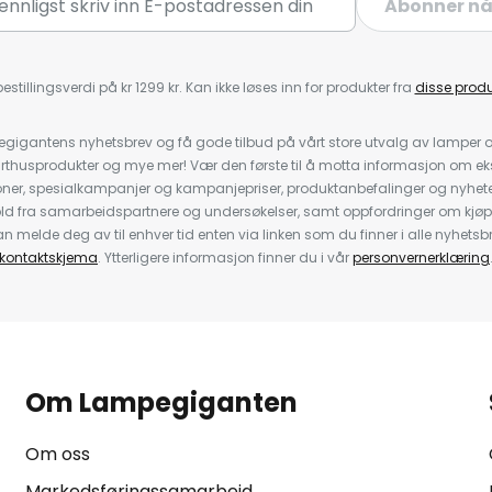
Abonner n
estillingsverdi på kr 1299 kr. Kan ikke løses inn for produkter fra
disse prod
igantens nyhetsbrev og få gode tilbud på vårt store utvalg av lamper og 
rthusprodukter og mye mer! Vær den første til å motta informasjon om eks
oner, spesialkampanjer og kampanjepriser, produktanbefalinger og nyheter
ld fra samarbeidspartnere og undersøkelser, samt oppfordringer om kjø
 melde deg av til enhver tid enten via linken som du finner i alle nyhetsbr
kontaktskjema
. Ytterligere informasjon finner du i vår
personvernerklæring
Om Lampegiganten
Om oss
Markedsføringssamarbeid