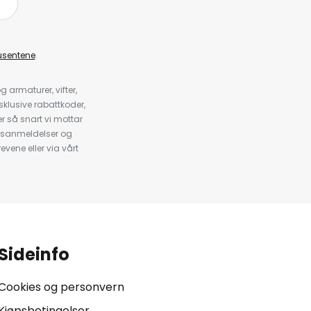
å
usentene
.
armaturer, vifter,
klusive rabattkoder,
 så snart vi mottar
psanmeldelser og
evene eller via vårt
.
Sideinfo
Cookies og personvern
Kjøpsbetingelser