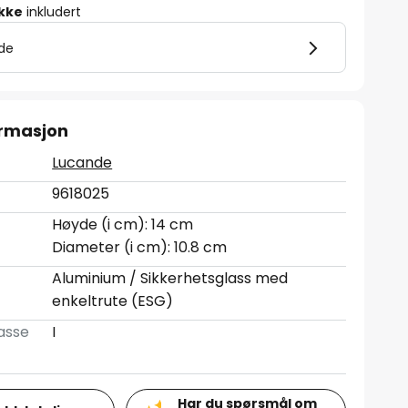
ikke
inkludert
lde
ormasjon
Lucande
9618025
Høyde (i cm): 14 cm
Diameter (i cm): 10.8 cm
Aluminium / Sikkerhetsglass med
enkeltrute (ESG)
asse
I
Har du spørsmål om