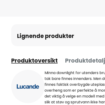
av
bildegalleri
Lignende produkter
Produktoversikt
Produktdetalj
Minna downlight for utendørs bruk
tak bare finnes innendørs. Men de
finnes faktisk overbygde uteplass
overheng som er perfekte å mon
det viktig å velge en modell med 
slik at støv og sprutvann ikke har 