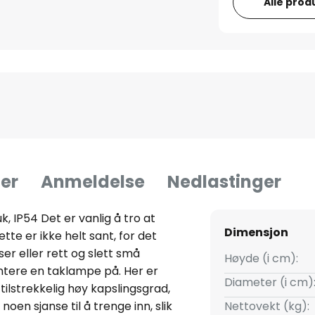
Alle prod
er
Anmeldelse
Nedlastinger
, IP54 Det er vanlig å tro at
Dimensjon
tte er ikke helt sant, for det
er eller rett og slett små
Høyde (i cm):
tere en taklampe på. Her er
Diameter (i cm)
tilstrekkelig høy kapslingsgrad,
noen sjanse til å trenge inn, slik
Nettovekt (kg):