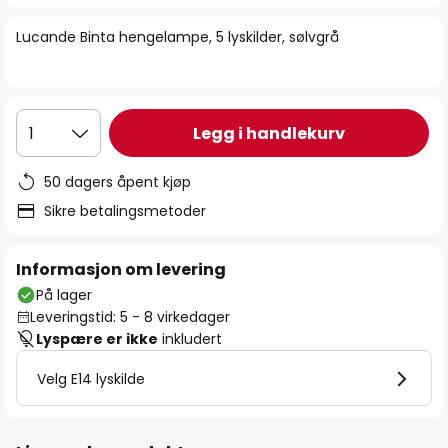
bildegalleri
Lucande Binta hengelampe, 5 lyskilder, sølvgrå
Legg i handlekurv
1
50 dagers åpent kjøp
Sikre betalingsmetoder
Informasjon om levering
På lager
Leveringstid: 5 - 8 virkedager
Lyspære er ikke
inkludert
Velg E14 lyskilde