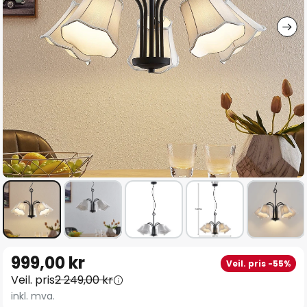
Gå
999,00 kr
Veil. pris -55%
til
Veil. pris
2 249,00 kr
begynnelsen
inkl. mva.
av