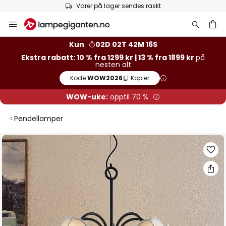
Varer på lager sendes raskt
Hopp
til
innhold
Kun
02D 02T 42M 16S
Ekstra rabatt: 10 % fra 1299 kr | 13 % fra 1899 kr
på
nesten alt
Kode:
WOW2026
Kopier
WOW-uke:
opptil 70 %
Pendellamper
Gå
til
slutten
av
bildegalleri