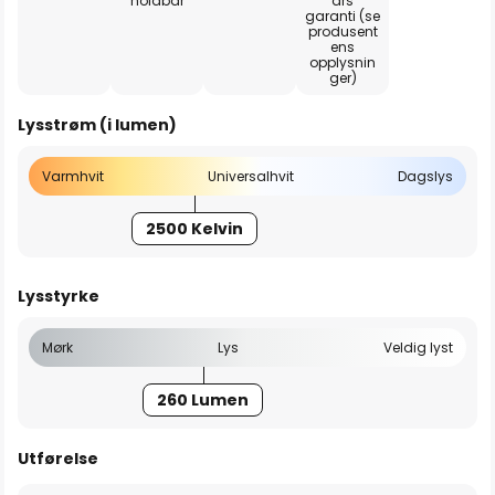
holdbar
års
garanti (se
produsent
ens
opplysnin
ger)
Lysstrøm (i lumen)
Varmhvit
Universalhvit
Dagslys
2500 Kelvin
Lysstyrke
Mørk
Lys
Veldig lyst
260 Lumen
Utførelse