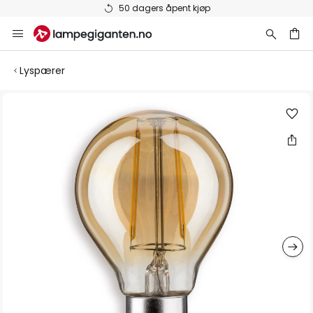
50 dagers åpent kjøp
Hopp
til
innhold
Lyspærer
Gå
til
slutten
av
bildegalleri