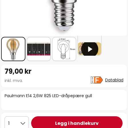
Gå
79,00 kr
til
begynnelsen
Datablad
inkl. mva.
av
bildegalleri
Paulmann E14 2,6W 825 LED-dråpepære gull
Legg i handlekurv
1