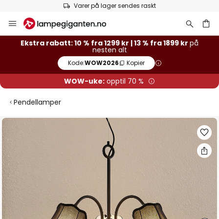
Varer på lager sendes raskt
Hopp
til
innhold
Ekstra rabatt: 10 % fra 1299 kr | 13 % fra 1899 kr
på
nesten alt
Kode:
WOW2026
Kopier
WOW-uke:
opptil 70 %
Pendellamper
Gå
til
slutten
av
bildegalleri