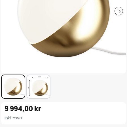
Gå
9 994,00 kr
til
begynnelsen
inkl. mva.
av