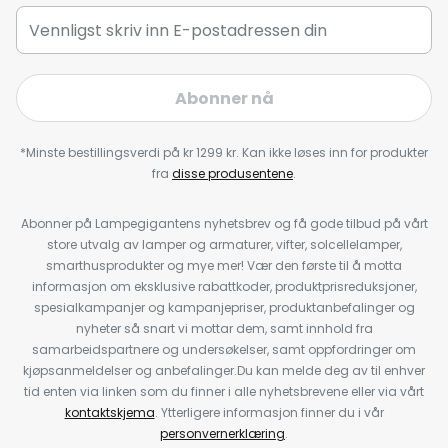
Abonner nå
*Minste bestillingsverdi på kr 1299 kr. Kan ikke løses inn for produkter
fra
disse produsentene
.
Abonner på Lampegigantens nyhetsbrev og få gode tilbud på vårt
store utvalg av lamper og armaturer, vifter, solcellelamper,
smarthusprodukter og mye mer! Vær den første til å motta
informasjon om eksklusive rabattkoder, produktprisreduksjoner,
spesialkampanjer og kampanjepriser, produktanbefalinger og
nyheter så snart vi mottar dem, samt innhold fra
samarbeidspartnere og undersøkelser, samt oppfordringer om
kjøpsanmeldelser og anbefalinger.Du kan melde deg av til enhver
tid enten via linken som du finner i alle nyhetsbrevene eller via vårt
kontaktskjema
. Ytterligere informasjon finner du i vår
personvernerklæring
.