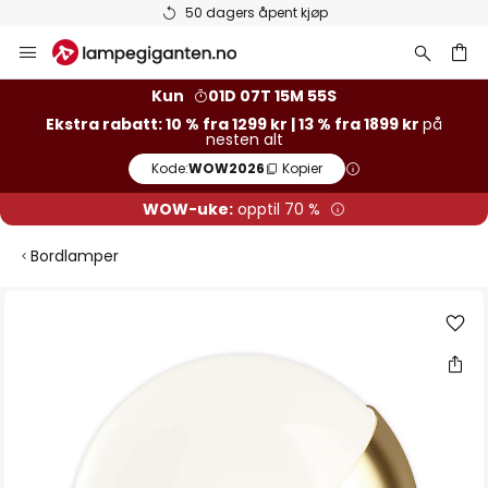
Varer på lager sendes raskt
Hopp
til
innhold
Kun
01D 07T 15M 54S
Ekstra rabatt: 10 % fra 1299 kr | 13 % fra 1899 kr
på
nesten alt
Kode:
WOW2026
Kopier
WOW-uke:
opptil 70 %
Bordlamper
Gå
til
slutten
av
bildegalleri