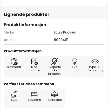
Lignende produkter
Produktinformasjon
Merke
Louis Poulsen
Art. nr.:
6090481
Produktinformasjon
Dimmbar
Med
Lyspære
E27
Type C -
dimmer
ikke
Europlugg
inkludert
Perfekt for disse rommene
Stue
Soverom
Spisestue