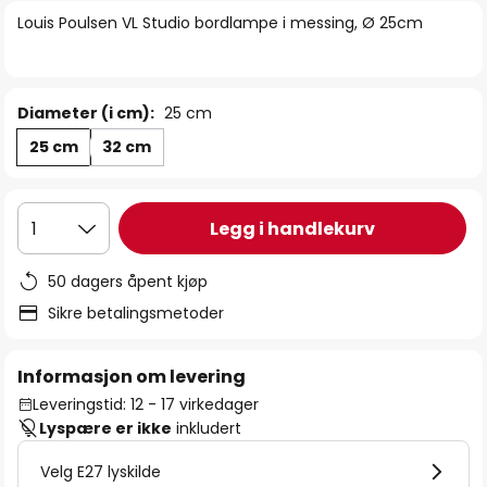
bildegalleri
Louis Poulsen VL Studio bordlampe i messing, Ø 25cm
Diameter (i cm):
25 cm
25 cm
32 cm
Legg i handlekurv
1
50 dagers åpent kjøp
Sikre betalingsmetoder
Informasjon om levering
Leveringstid: 12 - 17 virkedager
Lyspære er ikke
inkludert
Velg E27 lyskilde