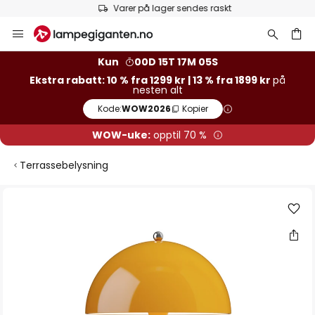
Varer på lager sendes raskt
Hopp
til
innhold
Kun
00D 15T 17M 04S
Ekstra rabatt: 10 % fra 1299 kr | 13 % fra 1899 kr
på
nesten alt
Kode:
WOW2026
Kopier
WOW-uke:
opptil 70 %
Terrassebelysning
Gå
til
slutten
av
bildegalleri