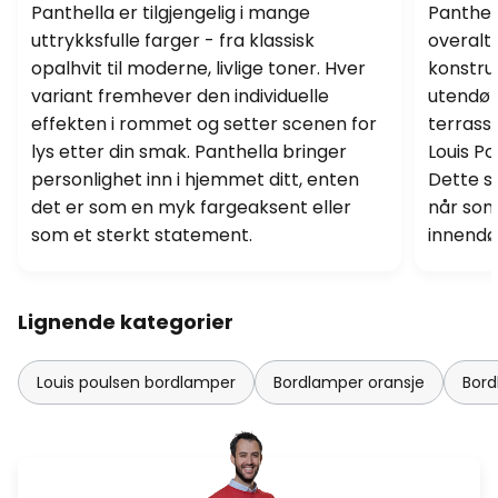
Panthella er tilgjengelig i mange
Panthel
uttrykksfulle farger - fra klassisk
overalt
opalhvit til moderne, livlige toner. Hver
konstruk
variant fremhever den individuelle
utendør
effekten i rommet og setter scenen for
terrasse
lys etter din smak. Panthella bringer
Louis Po
personlighet inn i hjemmet ditt, enten
Dette s
det er som en myk fargeaksent eller
når som
som et sterkt statement.
innendø
Lignende kategorier
Louis poulsen bordlamper
Bordlamper oransje
Bor