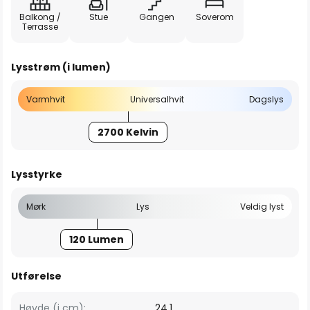
Balkong /
Stue
Gangen
Soverom
Terrasse
Lysstrøm (i lumen)
Varmhvit
Universalhvit
Dagslys
2700 Kelvin
Lysstyrke
Mørk
Lys
Veldig lyst
120 Lumen
Utførelse
Høyde (i cm):
24,1