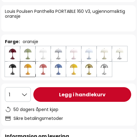
bildegalleri
Louis Poulsen Panthella PORTABLE 160 V3, ugjennomsiktig
oransje
Farge:
oransje
Legg i handlekurv
1
50 dagers åpent kjøp
Sikre betalingsmetoder
Informasjon om levering