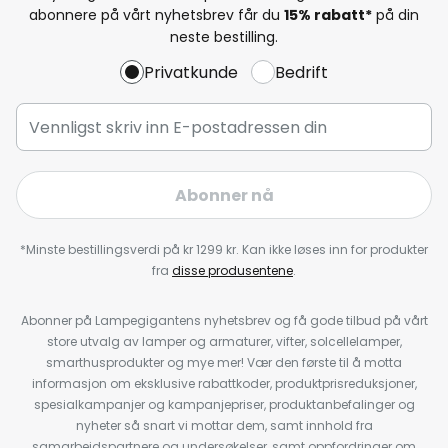
abonnere på vårt nyhetsbrev får du
15% rabatt*
på din
neste bestilling.
Privatkunde
Bedrift
Abonner nå
*Minste bestillingsverdi på kr 1299 kr. Kan ikke løses inn for produkter
fra
disse produsentene
.
Abonner på Lampegigantens nyhetsbrev og få gode tilbud på vårt
store utvalg av lamper og armaturer, vifter, solcellelamper,
smarthusprodukter og mye mer! Vær den første til å motta
informasjon om eksklusive rabattkoder, produktprisreduksjoner,
spesialkampanjer og kampanjepriser, produktanbefalinger og
nyheter så snart vi mottar dem, samt innhold fra
samarbeidspartnere og undersøkelser, samt oppfordringer om