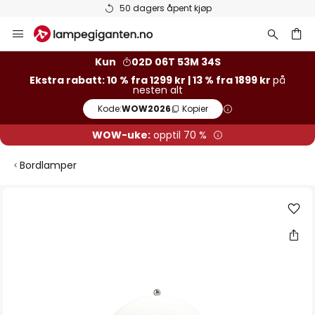
50 dagers åpent kjøp
Hopp
til
innhold
Kun
02D 06T 53M 34S
Ekstra rabatt: 10 % fra 1299 kr | 13 % fra 1899 kr
på
nesten alt
Kode:
WOW2026
Kopier
WOW-uke:
opptil 70 %
Bordlamper
Gå
til
slutten
av
bildegalleri