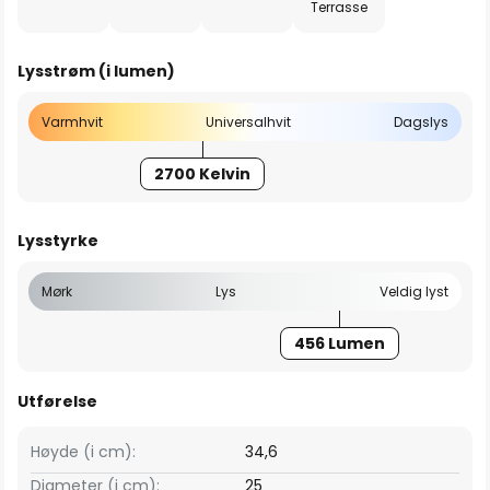
Terrasse
Lysstrøm (i lumen)
Varmhvit
Universalhvit
Dagslys
2700 Kelvin
Lysstyrke
Mørk
Lys
Veldig lyst
456 Lumen
Utførelse
Høyde (i cm):
34,6
Diameter (i cm):
25