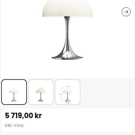
Gå
5 719,00 kr
til
begynnelsen
inkl. mva.
av