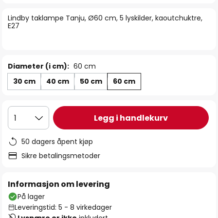
bildegalleri
Lindby taklampe Tanju, Ø60 cm, 5 lyskilder, kaoutchuktre,
E27
Diameter (i cm):
60 cm
30 cm
40 cm
50 cm
60 cm
Legg i handlekurv
1
50 dagers åpent kjøp
Sikre betalingsmetoder
Informasjon om levering
På lager
Leveringstid: 5 - 8 virkedager