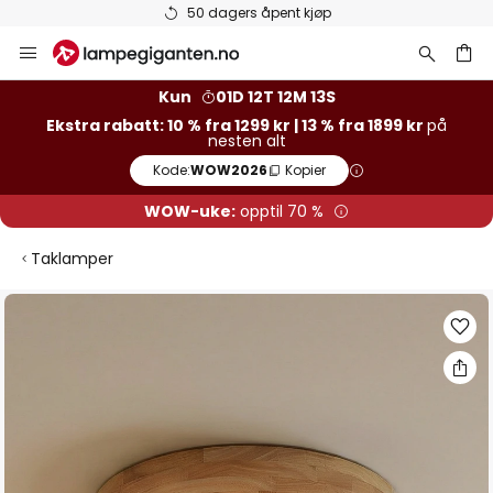
50 dagers åpent kjøp
Hopp
til
innhold
Kun
01D 12T 12M 13S
Ekstra rabatt: 10 % fra 1299 kr | 13 % fra 1899 kr
på
nesten alt
Kode:
WOW2026
Kopier
WOW-uke:
opptil 70 %
Taklamper
Gå
til
slutten
av
bildegalleri