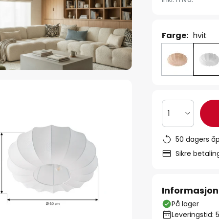
Farge:
hvit
1
50 dagers åp
Sikre betali
Informasjon
På lager
Leveringstid: 