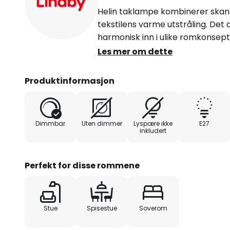
Helin taklampe kombinerer skan
tekstilens varme utstråling. Det 
harmonisk inn i ulike romkonsepte
spisestuen eller soverommet.
Les mer om dette
Et spesielt trekk ved denne lamp
Produktinformasjon
Med en ekstern dimmer kan lysint
for å skape den ønskede atmosf
det mulig å tilpasse belysningen 
Dimmbar
Uten dimmer
Lyspære ikke
E27
anledning. Taklampen Helin er de
inkludert
men også et stilig element i ethve
Perfekt for disse rommene
Stue
Spisestue
Soverom