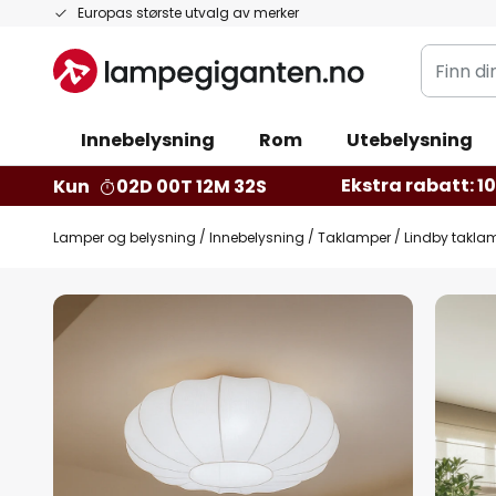
Hopp
Europas største utvalg av merker
til
Finn
innhold
din
belysnin
Innebelysning
Rom
Utebelysning
Ekstra rabatt: 10 
Kun
02D 00T 12M 30S
Lamper og belysning
Innebelysning
Taklamper
Lindby taklamp
Gå
til
slutten
av
bildegalleri