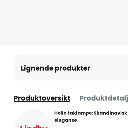
Gå
til
begynnelsen
av
bildegalleri
Lignende produkter
Produktoversikt
Produktdetalj
Helin taklampe: Skandinavisk 
eleganse