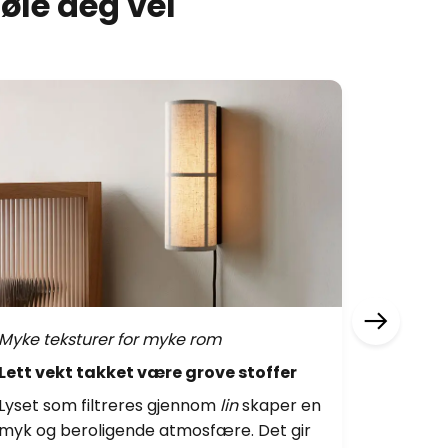
føle deg vel
Myke teksturer for myke rom
Jordnær
Lett vekt takket være grove stoffer
Inspire
Lyset som filtreres gjennom
lin
skaper en
Olivegr
myk og beroligende atmosfære. Det gir
milde m