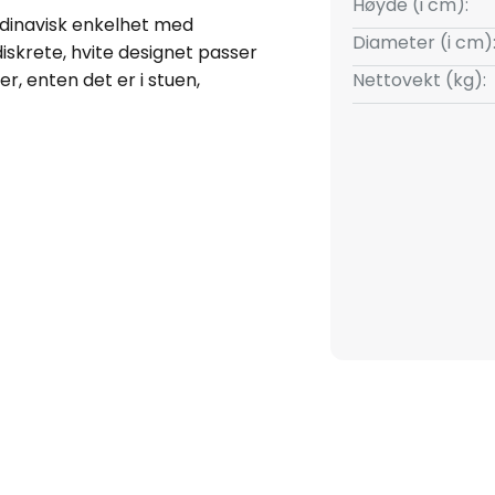
Høyde (i cm):
dinavisk enkelhet med
Diameter (i cm)
diskrete, hvite designet passer
r, enten det er i stuen,
Nettovekt (kg):
en er dens tilpasningsevne:
ensiteten reguleres individuelt
æren. Denne funksjonen gjør
fleksibelt etter tid på døgnet og
rmed ikke bare et funksjonelt,
rt interiør.