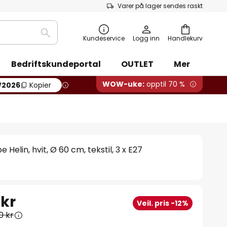
Varer på lager sendes raskt
Søk
Kundeservice
Logg inn
Handlekurv
Bedriftskundeportal
OUTLET
Mer
WOW-uke:
opptil 70 %
2026
Kopier
 Helin, hvit, Ø 60 cm, tekstil, 3 x E27
 kr
Veil. pris -12%
0 kr