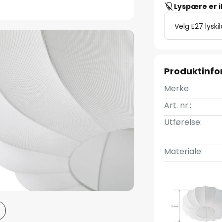
Lyspære er 
Velg E27 lyski
Produktinf
Merke
Art. nr.:
Utførelse:
Materiale: