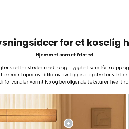
ysningsideer for et koselig 
Hjemmet som et fristed
gter vi etter steder med ro og trygghet som får kropp og si
ke former skaper øyeblikk av avslapping og styrker vårt e
 forvandler varmt lys og beroligende teksturer hvert rom