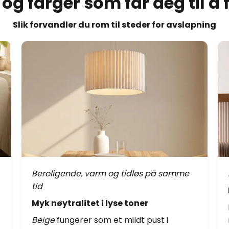
og farger som får deg til å 
Slik forvandler du rom til steder for avslapning
Beroligende, varm og tidløs på samme
tid
Myk nøytralitet i lyse toner
Beige
fungerer som et mildt pust i