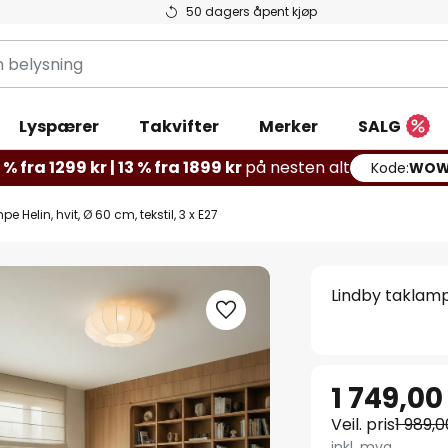
50 dagers åpent kjøp
g
Lyspærer
Takvifter
Merker
SALG
% fra 1299 kr | 13 % fra 1899 kr
på nesten alt
Kode:
WOW
e Helin, hvit, Ø 60 cm, tekstil, 3 x E27
Lindby taklampe
1 749,00
Veil. pris
1 989,0
inkl. mva.