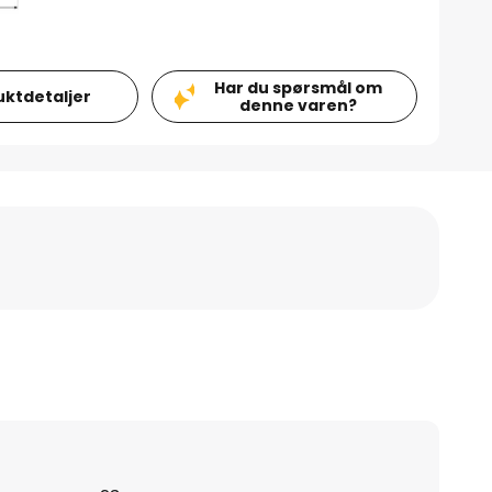
Har du spørsmål om
uktdetaljer
denne varen?