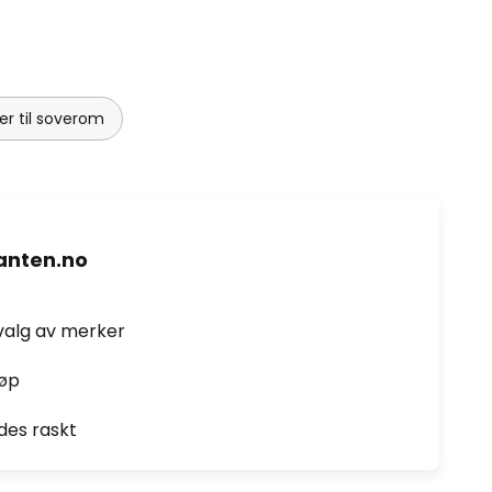
r til soverom
nten.no
valg av merker
jøp
des raskt