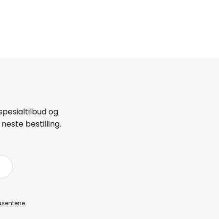
spesialtilbud og
neste bestilling.
å
usentene
.