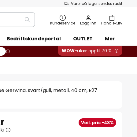
Varer på lager sendes raskt
Søk
Kundeservice
Logg inn
Handlekurv
Bedriftskundeportal
OUTLET
Mer
WOW-uke:
opptil 70 %
e Gerwina, svart/gull, metall, 40 cm, E27
r
Veil. pris -43%
 kr