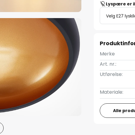
Lyspære er 
Velg E27 lyski
Produktinf
Merke
Art. nr.:
Utførelse:
Materiale:
Alle prod