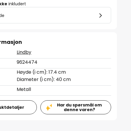
ikke
inkludert
lde
ormasjon
Lindby
9624474
Høyde (i cm): 17.4 cm
Diameter (i cm): 40 cm
Metall
Har du spørsmål om
uktdetaljer
denne varen?