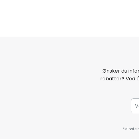
Ønsker du infor
rabatter? Ved 
*Minste b