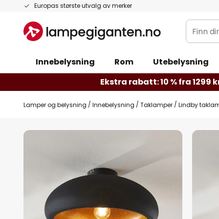
Hopp
Europas største utvalg av merker
til
Finn
innhold
din
belysnin
Innebelysning
Rom
Utebelysning
Ekstra rabatt: 10 % fra 1299 kr
Lamper og belysning
Innebelysning
Taklamper
Lindby taklam
Gå
til
slutten
av
bildegalleri