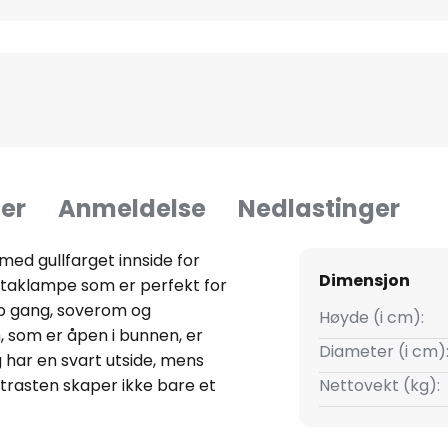
er
Anmeldelse
Nedlastinger
ed gullfarget innside for
Dimensjon
n taklampe som er perfekt for
pp gang, soverom og
Høyde (i cm):
, som er åpen i bunnen, er
Diameter (i cm)
har en svart utside, mens
ontrasten skaper ikke bare et
Nettovekt (kg):
t absolutt trendy en stund nå,
mønster fordi lyset reflekteres