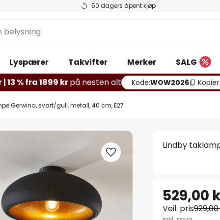
50 dagers åpent kjøp
g
Lyspærer
Takvifter
Merker
SALG
 | 13 % fra 1899 kr
på nesten alt
Kode:
WOW2026
Kopier
pe Gerwina, svart/gull, metall, 40 cm, E27
Lindby taklamp
529,00 k
Veil. pris
929,00
inkl. mva.