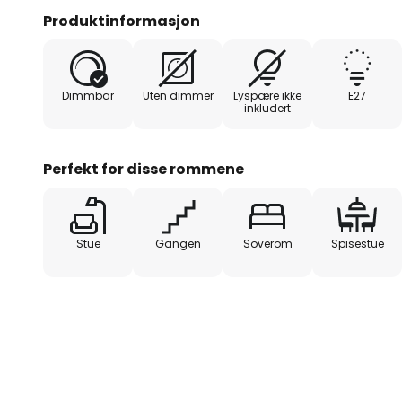
så vakkert av gullfargen. Skjer
Produktinformasjon
lyskilden og bør velges med omhu
filamentpærer, som har utseendet 
glødepære og som nå også fås m
Dimmbar
Uten dimmer
Lyspære ikke
E27
effektiv LED-teknologi, ser veldig s
inkludert
Perfekt for disse rommene
Stue
Gangen
Soverom
Spisestue