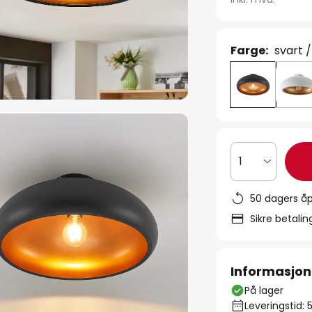
Farge:
svart /
1
50 dagers åp
Sikre betali
Informasjon
På lager
Leveringstid: 