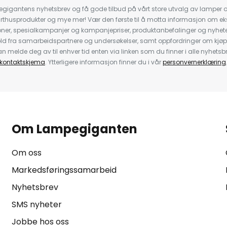
igantens nyhetsbrev og få gode tilbud på vårt store utvalg av lamper og 
rthusprodukter og mye mer! Vær den første til å motta informasjon om eks
oner, spesialkampanjer og kampanjepriser, produktanbefalinger og nyheter
ld fra samarbeidspartnere og undersøkelser, samt oppfordringer om kjø
 melde deg av til enhver tid enten via linken som du finner i alle nyhetsbr
kontaktskjema
. Ytterligere informasjon finner du i vår
personvernerklæring
Om Lampegiganten
Om oss
Markedsføringssamarbeid
Nyhetsbrev
SMS nyheter
Jobbe hos oss