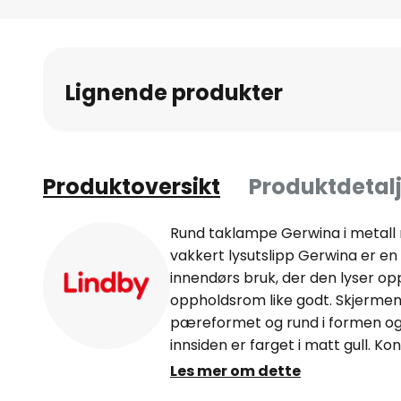
Gå
til
begynnelsen
av
Lignende produkter
bildegalleri
Produktoversikt
Produktdetalj
Rund taklampe Gerwina i metall m
vakkert lysutslipp Gerwina er e
innendørs bruk, der den lyser o
oppholdsrom like godt. Skjermen
pæreformet og rund i formen og 
innsiden er farget i matt gull. K
vakkert uttrykk, noe som har vær
Les mer om dette
men også et varmt og koselig lys