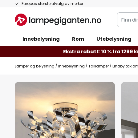
Hopp
Europas største utvalg av merker
til
Finn
innhold
din
belysnin
Innebelysning
Rom
Utebelysning
Ekstra rabatt: 10 % fra 1299 kr
Lamper og belysning
Innebelysning
Taklamper
Lindby taklam
Gå
til
slutten
av
bildegalleri