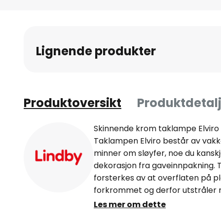
Gå
til
begynnelsen
av
Lignende produkter
bildegalleri
Produktoversikt
Produktdetalj
Skinnende krom taklampe Elviro 
Taklampen Elviro består av vak
minner om sløyfer, noe du kanskj
dekorasjon fra gaveinnpakning.
forsterkes av at overflaten på p
forkrommet og derfor utstråler 
Fatningene E14, som kan utstyre
Les mer om dette
plassert nær takfestet, og når d