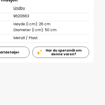
Lindby
9620663
Høyde (i cm): 26 cm
Diameter (i cm): 50 cm
Metall / Plast
Har du spørsmål om
uktdetaljer
denne varen?