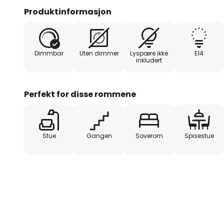
reflekterende overflaten på skje
Produktinformasjon
Dimmbar
Uten dimmer
Lyspære ikke
E14
inkludert
Perfekt for disse rommene
Stue
Gangen
Soverom
Spisestue