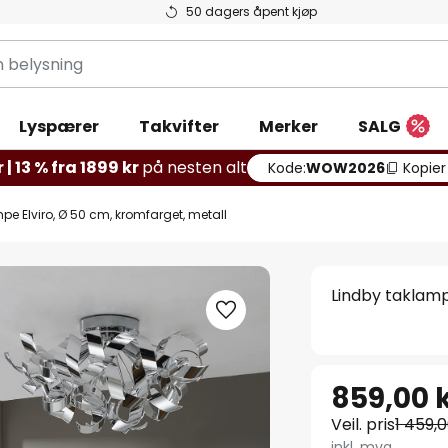
50 dagers åpent kjøp
g
Lyspærer
Takvifter
Merker
SALG
 | 13 % fra 1899 kr
på nesten alt
Kode:
WOW2026
Kopier
pe Elviro, Ø 50 cm, kromfarget, metall
Lindby taklamp
859,00 
Veil. pris
1 459,0
inkl. mva.