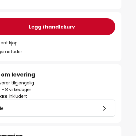
Legg i handlekurv
ent kjøp
ngsmetoder
 om levering
arer tilgjengelig
5 - 8 virkedager
ikke
inkludert
de
ormasjon