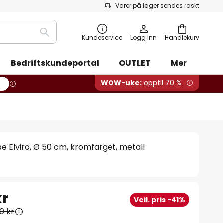
Varer på lager sendes raskt
Søk
Kundeservice
Logg inn
Handlekurv
Bedriftskundeportal
OUTLET
Mer
WOW-uke:
opptil 70 %
e Elviro, Ø 50 cm, kromfarget, metall
kr
Veil. pris -41%
0 kr