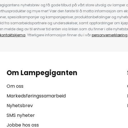
igantens nyhetsbrev og få gode tilbud på vårt store utvalg av lamper og 
rthusprodukter og mye mer! Vær den første til å motta informasjon om eks
oner, spesialkampanjer og kampanjepriser, produktanbefalinger og nyheter
ld fra samarbeidspartnere og undersøkelser, samt oppfordringer om kjø
 melde deg av til enhver tid enten via linken som du finner i alle nyhetsbr
kontaktskjema
. Ytterligere informasjon finner du i vår
personvernerklæring
Om Lampegiganten
Om oss
Markedsføringssamarbeid
Nyhetsbrev
SMS nyheter
Jobbe hos oss