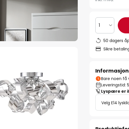
1
50 dagers åp
Sikre betali
Informasjon
Bare noen få v
Leveringstid: 
Lyspære er 
Velg E14 lyskil
Produktinf