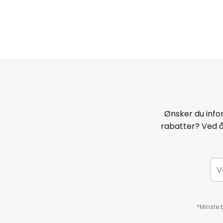
Ønsker du infor
rabatter? Ved 
*Minste b