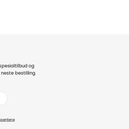
spesialtilbud og
neste bestilling.
å
usentene
.