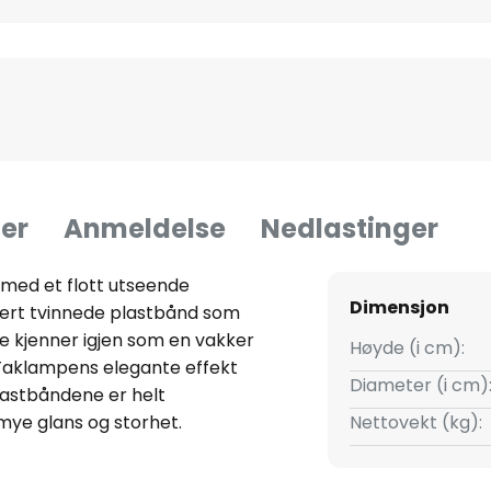
er
Anmeldelse
Nedlastinger
med et flott utseende
Dimensjon
kert tvinnede plastbånd som
e kjenner igjen som en vakker
Høyde (i cm):
 Taklampens elegante effekt
Diameter (i cm)
lastbåndene er helt
mye glans og storhet.
Nettovekt (kg):
s med alle typer pærer, er
en er slått på, skaper den