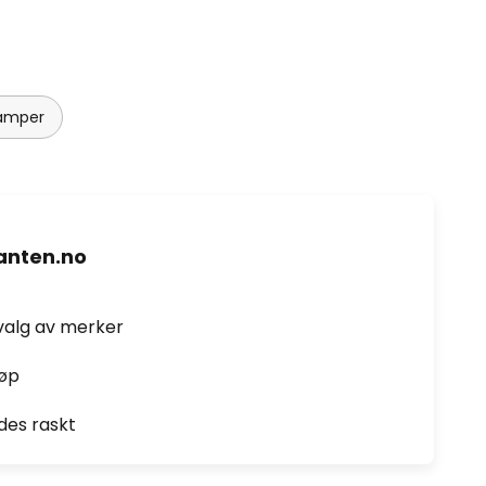
lamper
nten.no
valg av merker
jøp
des raskt