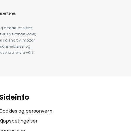
usentene
.
armaturer, vifter,
klusive rabattkoder,
 så snart vi mottar
psanmeldelser og
evene eller via vårt
.
Sideinfo
Cookies og personvern
Kjøpsbetingelser
Impressum