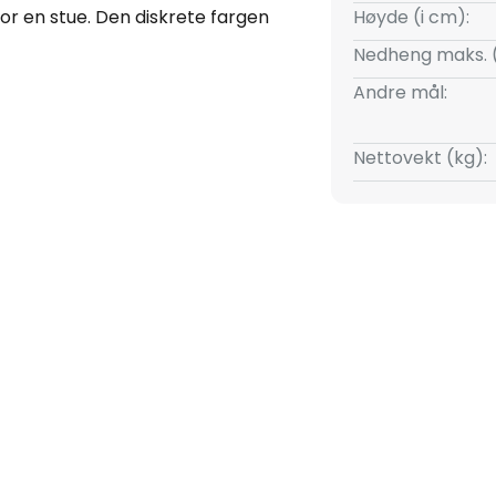
for en stue. Den diskrete fargen
Høyde (i cm):
et integreres enkelt i resten av
Nedheng maks. 
 behagelig måte. Sanad-
Andre mål:
om til noe helt spesielt og
 taket i boligen.
Nettovekt (kg):