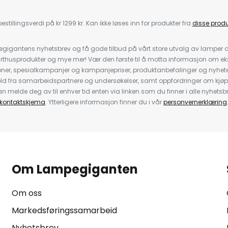
estillingsverdi på kr 1299 kr. Kan ikke løses inn for produkter fra
disse prod
igantens nyhetsbrev og få gode tilbud på vårt store utvalg av lamper og 
rthusprodukter og mye mer! Vær den første til å motta informasjon om eks
oner, spesialkampanjer og kampanjepriser, produktanbefalinger og nyheter
ld fra samarbeidspartnere og undersøkelser, samt oppfordringer om kjø
 melde deg av til enhver tid enten via linken som du finner i alle nyhetsbr
kontaktskjema
. Ytterligere informasjon finner du i vår
personvernerklæring
Om Lampegiganten
Om oss
Markedsføringssamarbeid
Nyhetsbrev