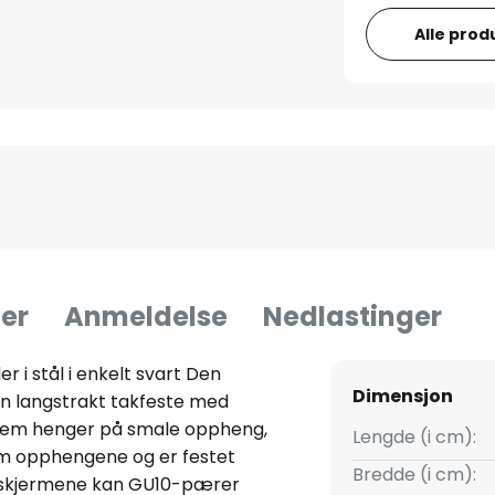
Alle prod
er
Anmeldelse
Nedlastinger
 i stål i enkelt svart Den
Dimensjon
n langstrakt takfeste med
v dem henger på smale oppheng,
Lengde (i cm):
om opphengene og er festet
Bredde (i cm):
se skjermene kan GU10-pærer