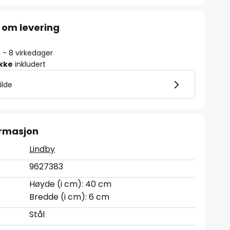
 om levering
5 - 8 virkedager
ikke
inkludert
ilde
ormasjon
Lindby
9627383
Høyde (i cm): 40 cm
Bredde (i cm): 6 cm
Stål