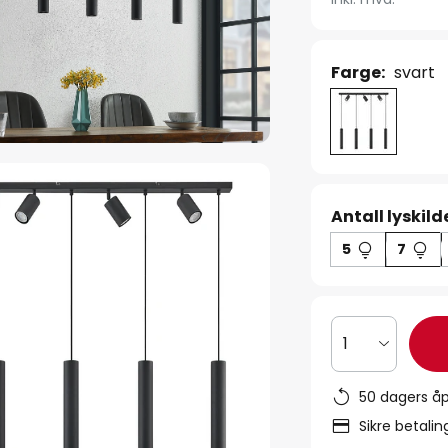
Farge:
svart
Antall lyskild
5
7
1
50 dagers åp
Sikre betali