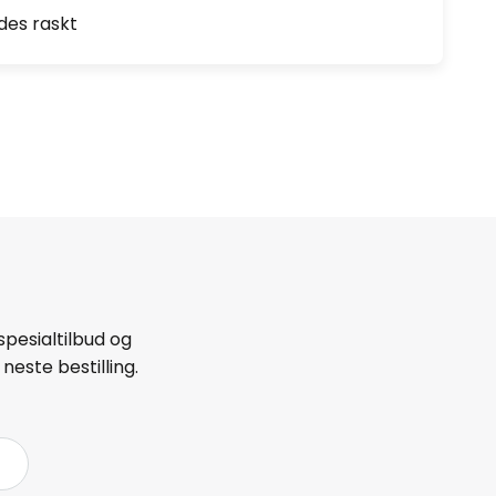
des raskt
spesialtilbud og
neste bestilling.
å