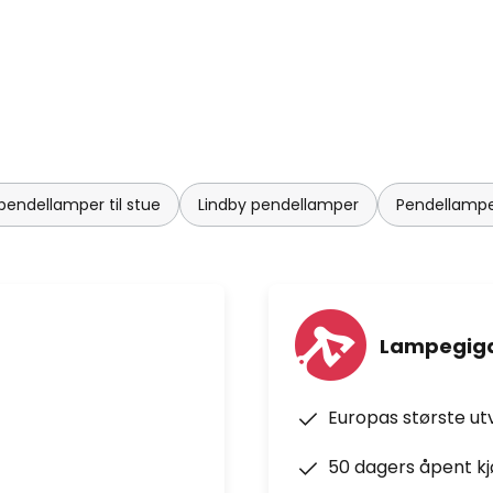
endellamper til stue
Lindby pendellamper
Pendellampe
Lampegiga
Europas største ut
50 dagers åpent k