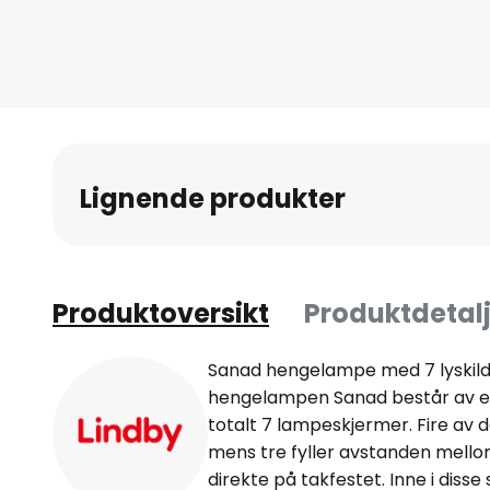
Gå
til
begynnelsen
av
bildegalleri
Lignende produkter
Produktoversikt
Produktdetalj
Sanad hengelampe med 7 lyskilder
hengelampen Sanad består av e
totalt 7 lampeskjermer. Fire a
mens tre fyller avstanden mell
direkte på takfestet. Inne i dis