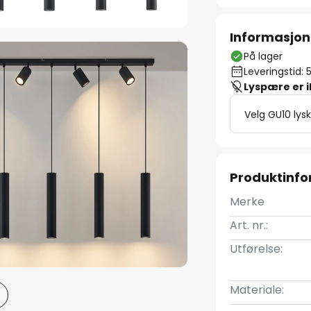
Informasjon
På lager
Leveringstid: 
Lyspære er 
Velg GU10 lysk
Produktinf
Merke
Art. nr.:
Utførelse:
Materiale: