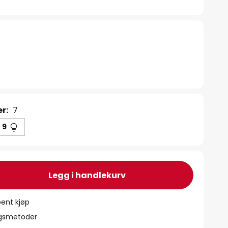
er:
7
9
Legg i handlekurv
ent kjøp
ngsmetoder