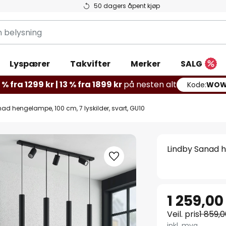
50 dagers åpent kjøp
g
Lyspærer
Takvifter
Merker
SALG
% fra 1299 kr | 13 % fra 1899 kr
på nesten alt
Kode:
WOW
ad hengelampe, 100 cm, 7 lyskilder, svart, GU10
Lindby Sanad h
1 259,00
Veil. pris
1 859,0
inkl. mva.