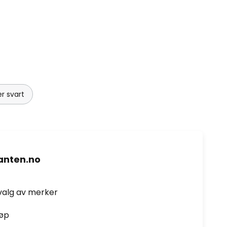
r svart
nten.no
valg av merker
jøp