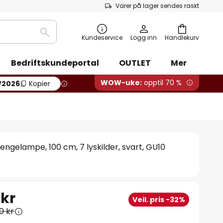
Varer på lager sendes raskt
Søk
Kundeservice
Logg inn
Handlekurv
Bedriftskundeportal
OUTLET
Mer
WOW-uke:
opptil 70 %
2026
Kopier
engelampe, 100 cm, 7 lyskilder, svart, GU10
 kr
Veil. pris -32%
0 kr