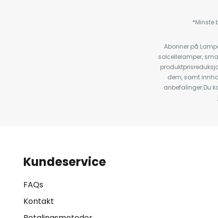
*Minste b
Abonner på Lampeg
solcellelamper, sma
produktprisreduksj
dem, samt innho
anbefalinger.Du kan
Kundeservice
FAQs
Kontakt
Betalingsmetoder