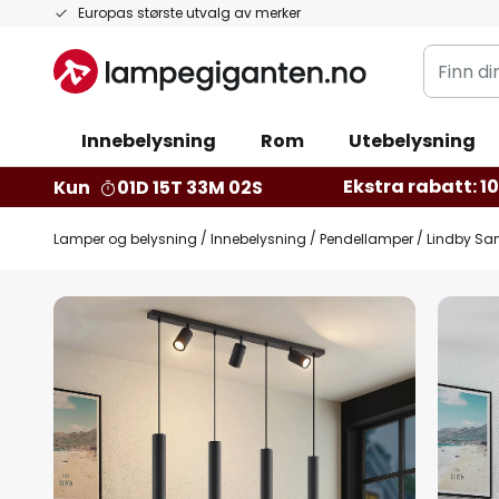
Hopp
Europas største utvalg av merker
til
Finn
innhold
din
belysnin
Innebelysning
Rom
Utebelysning
Ekstra rabatt: 10 
Kun
01D 15T 33M 01S
Lamper og belysning
Innebelysning
Pendellamper
Lindby San
Gå
til
slutten
av
bildegalleri