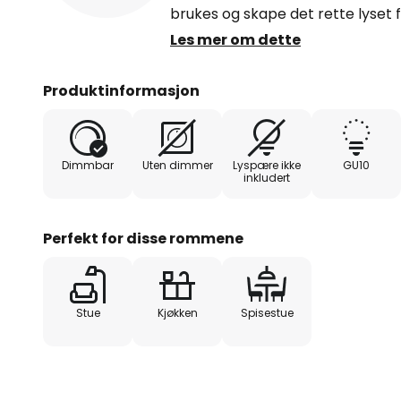
brukes og skape det rette lyset 
i rolig svart og det slanke design
Les mer om dette
møblene og avrunder dem på en
hengelampen forvandler ethvert r
Produktinformasjon
skaper iøynefallende aksenter på
Dimmbar
Uten dimmer
Lyspære ikke
GU10
inkludert
Perfekt for disse rommene
Stue
Kjøkken
Spisestue