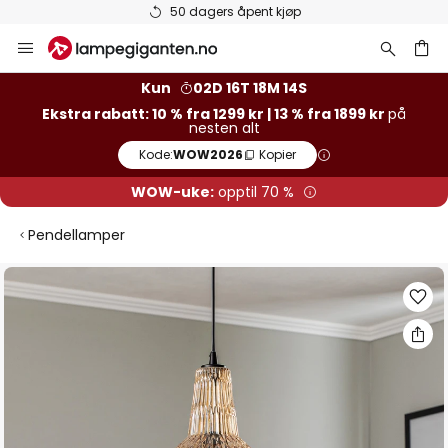
50 dagers åpent kjøp
Hopp
til
innhold
Kun
02D 16T 18M 14S
Ekstra rabatt: 10 % fra 1299 kr | 13 % fra 1899 kr
på
nesten alt
Kode:
WOW2026
Kopier
WOW-uke:
opptil 70 %
Pendellamper
Gå
til
slutten
av
bildegalleri