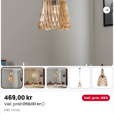
Gå
469,00 kr
Veil. pris -55%
til
Veil. pris
1 059,00 kr
begynnelsen
inkl. mva.
av