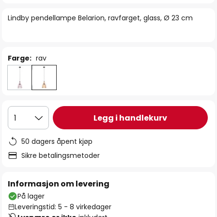
bildegalleri
Lindby pendellampe Belarion, ravfarget, glass, Ø 23 cm
Farge:
rav
Legg i handlekurv
1
50 dagers åpent kjøp
Sikre betalingsmetoder
Informasjon om levering
På lager
Leveringstid: 5 - 8 virkedager