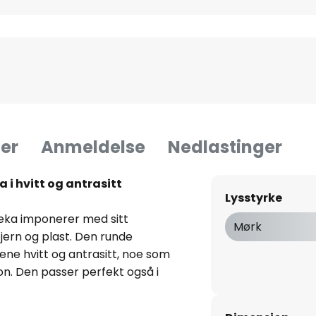
er
Anmeldelse
Nedlastinger
i hvitt og antrasitt
Lysstyrke
eka imponerer med sitt
Mørk
 jern og plast. Den runde
gene hvitt og antrasitt, noe som
n. Den passer perfekt også i
r uanstrengt inn i moderne
oll kan lysfargen justeres mellom