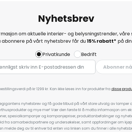
Nyhetsbrev
masjon om aktuelle interiør- og belysningstrender, våre 
å abonnere på vårt nyhetsbrev får du
15% rabatt*
på din 
Privatkunde
Bedrift
Abonner n
estillingsverdi på kr 1299 kr. Kan ikke løses inn for produkter fra
disse prod
igantens nyhetsbrev og få gode tilbud på vårt store utvalg av lamper og 
rthusprodukter og mye mer! Vær den første til å motta informasjon om eks
oner, spesialkampanjer og kampanjepriser, produktanbefalinger og nyheter
ld fra samarbeidspartnere og undersøkelser, samt oppfordringer om kjø
 melde deg av til enhver tid enten via linken som du finner i alle nyhetsbr