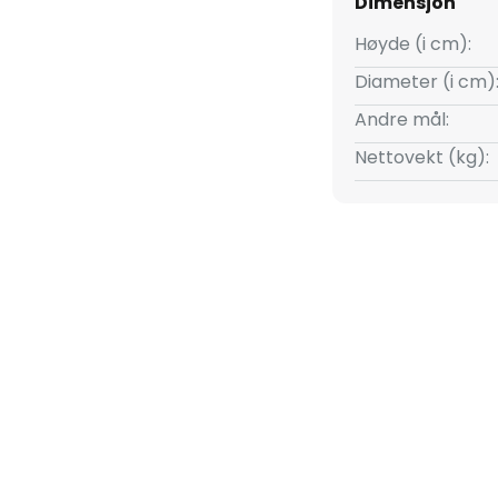
Dimensjon
ys. Denne praktiske funksjonen
er behov og gir det rette lyset i
Høyde (i cm):
 Rebeka passer perfekt i et
Diameter (i cm)
 bra ut i andre rom uten å
Andre mål:
Nettovekt (kg):