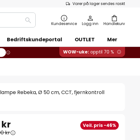
Varer på lager sendes raskt
Søk
Kundeservice
Logg inn
Handlekurv
Bedriftskundeportal
OUTLET
Mer
WOW-uke:
opptil 70 %
lampe Rebeka, Ø 50 cm, CCT, fjernkontroll
 kr
Veil. pris -46%
00 kr