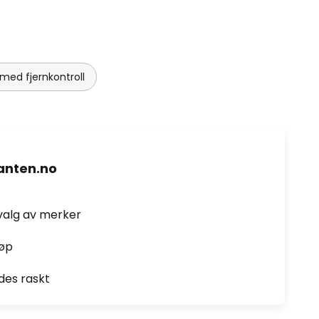
med fjernkontroll
nten.no
valg av merker
jøp
des raskt