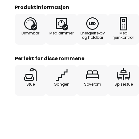
varmhvit, universalhvit og dagsl
Produktinformasjon
sørger for fleksibel belysning ett
enhver situasjon. LED-taklampen
soverom eller stue, men ser også
Dimmbar
Med dimmer
Energieffektiv
Med
overskygge de øvrige møblene.
og holdbar
fjernkontroll
Perfekt for disse rommene
Stue
Gangen
Soverom
Spisestue