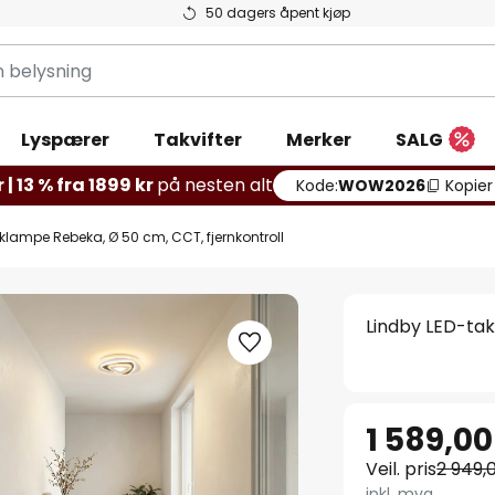
50 dagers åpent kjøp
g
Lyspærer
Takvifter
Merker
SALG
 | 13 % fra 1899 kr
på nesten alt
Kode:
WOW2026
Kopier
klampe Rebeka, Ø 50 cm, CCT, fjernkontroll
Lindby LED-tak
1 589,00
Veil. pris
2 949,
inkl. mva.