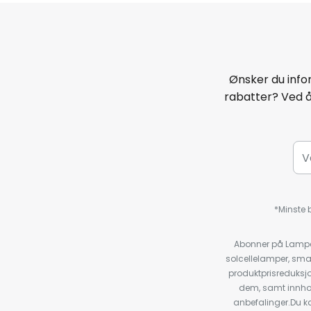
Ønsker du infor
rabatter? Ved 
*Minste b
Abonner på Lampeg
solcellelamper, sma
produktprisreduksj
dem, samt innho
anbefalinger.Du kan