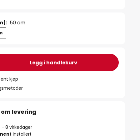
m):
50 cm
m
Legg i handlekurv
ent kjøp
ngsmetoder
 om levering
5 - 8 virkedager
nent
installert