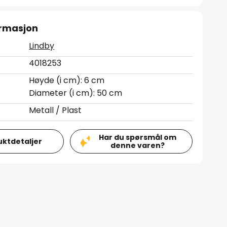
ormasjon
Lindby
4018253
Høyde (i cm): 6 cm
Diameter (i cm): 50 cm
Metall / Plast
Har du spørsmål om
uktdetaljer
denne varen?