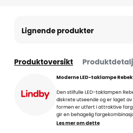
Gå
til
begynnelsen
av
Lignende produkter
bildegalleri
Produktoversikt
Produktdetalj
Moderne LED-taklampe Rebeka 
Den stilfulle LED-taklampen Reb
diskrete utseende og er laget av
formen er utført i attraktive far
gir en behagelig fargekombinasjo
rom med lav takhøyde og smelte
Les mer om dette
interiørstiler. Med en fjernkontr