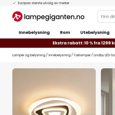
Hopp
Europas største utvalg av merker
til
Finn
innhold
din
belysnin
Innebelysning
Rom
Utebelysning
Ekstra rabatt: 10 % fra 1299 kr
Lamper og belysning
Innebelysning
Taklamper
Lindby LED-ta
Gå
til
slutten
av
bildegalleri