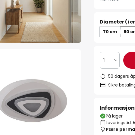
Diameter (i c
70 cm
50 c
1
50 dagers åp
Sikre betali
Informasjon
På lager
Leveringstid: 
Pære perma