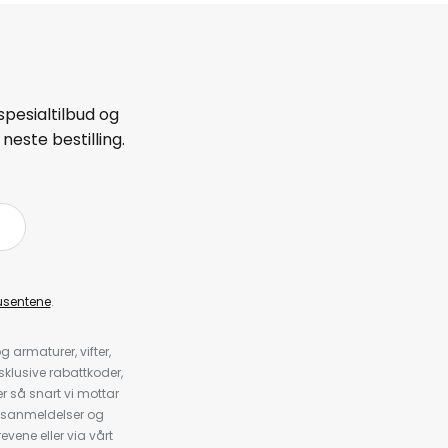
spesialtilbud og
neste bestilling.
å
usentene
.
armaturer, vifter,
klusive rabattkoder,
 så snart vi mottar
psanmeldelser og
evene eller via vårt