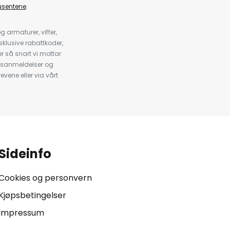
usentene
.
armaturer, vifter,
klusive rabattkoder,
 så snart vi mottar
psanmeldelser og
evene eller via vårt
.
Sideinfo
Cookies og personvern
Kjøpsbetingelser
Impressum