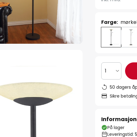
Farge:
mørkeb
1
50 dagers åp
Sikre betali
Informasjon
På lager
Leveringstid: 