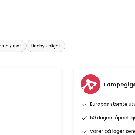
brun / rust
Lindby uplight
Lampegiga
Europas største ut
50 dagers åpent k
Varer på lager sen