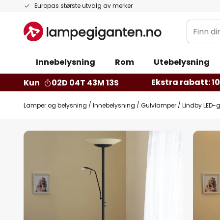
Hopp
Europas største utvalg av merker
til
Finn
innhold
din
belysnin
Innebelysning
Rom
Utebelysning
Ekstra rabatt: 10 
Kun
02D 04T 43M 12S
Lamper og belysning
Innebelysning
Gulvlamper
Lindby LED-
Gå
til
slutten
av
bildegalleri