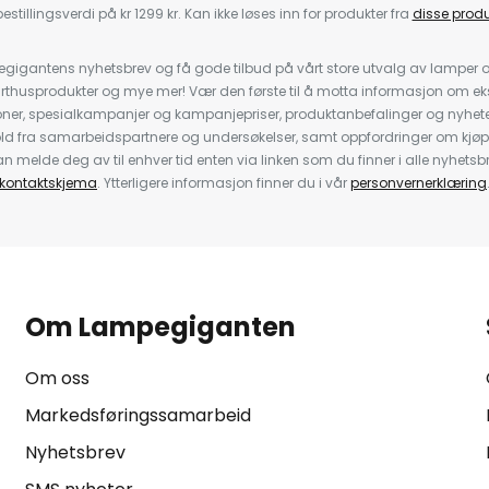
estillingsverdi på kr 1299 kr. Kan ikke løses inn for produkter fra
disse prod
igantens nyhetsbrev og få gode tilbud på vårt store utvalg av lamper og 
rthusprodukter og mye mer! Vær den første til å motta informasjon om eks
oner, spesialkampanjer og kampanjepriser, produktanbefalinger og nyheter
ld fra samarbeidspartnere og undersøkelser, samt oppfordringer om kjø
 melde deg av til enhver tid enten via linken som du finner i alle nyhetsbr
kontaktskjema
. Ytterligere informasjon finner du i vår
personvernerklæring
Om Lampegiganten
Om oss
Markedsføringssamarbeid
Nyhetsbrev