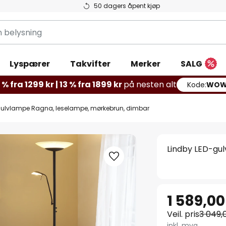
50 dagers åpent kjøp
g
Lyspærer
Takvifter
Merker
SALG
% fra 1299 kr | 13 % fra 1899 kr
på nesten alt
Kode:
WOW
gulvlampe Ragna, leselampe, mørkebrun, dimbar
Lindby LED-gu
1 589,00
Veil. pris
3 049,
inkl. mva.