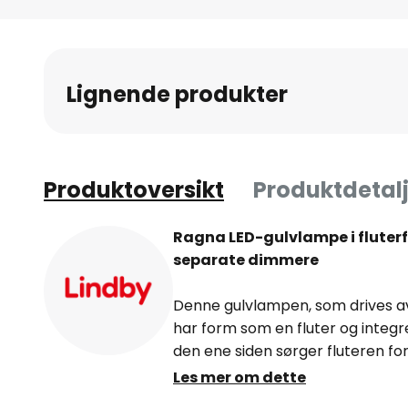
Gå
til
begynnelsen
av
Lignende produkter
bildegalleri
Produktoversikt
Produktdetalj
Ragna LED-gulvlampe i fluter
separate dimmere
Denne gulvlampen, som drives a
har form som en fluter og integre
den ene siden sørger fluteren for
utelukkende er rettet mot taket 
Les mer om dette
andre siden tilbyr LED-leselampe