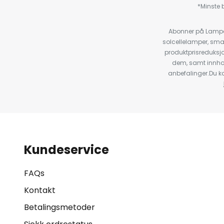
*Minste b
Abonner på Lampeg
solcellelamper, sma
produktprisreduksj
dem, samt innho
anbefalinger.Du kan
Kundeservice
FAQs
Kontakt
Betalingsmetoder