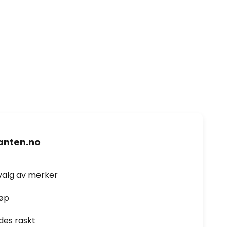
nten.no
valg av merker
jøp
des raskt