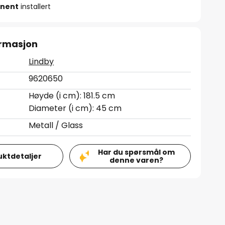
nent
installert
ormasjon
Lindby
9620650
Høyde (i cm): 181.5 cm
Diameter (i cm): 45 cm
Metall / Glass
Har du spørsmål om
uktdetaljer
denne varen?