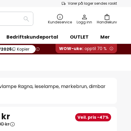
Varer på lager sendes raskt
Søk
Kundeservice
Logg inn
Handlekurv
Bedriftskundeportal
OUTLET
Mer
WOW-uke:
opptil 70 %
2026
Kopier
lvlampe Ragna, leselampe, mørkebrun, dimbar
 kr
Veil. pris -47%
00 kr