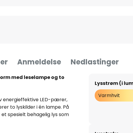
er
Anmeldelse
Nedlastinger
form med leselampe og to
Lysstrøm (i lu
Varmhvit
v energieffektive LED-pærer,
rer to lyskilder i én lampe. På
 et spesielt behagelig lys som
og derfor er indirekte, på den
n det målrettede, individuelt