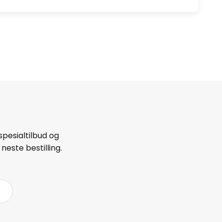
spesialtilbud og
neste bestilling.
å