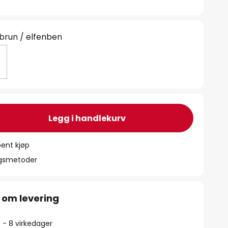
run / elfenben
Legg i handlekurv
ent kjøp
ngsmetoder
 om levering
5 - 8 virkedager