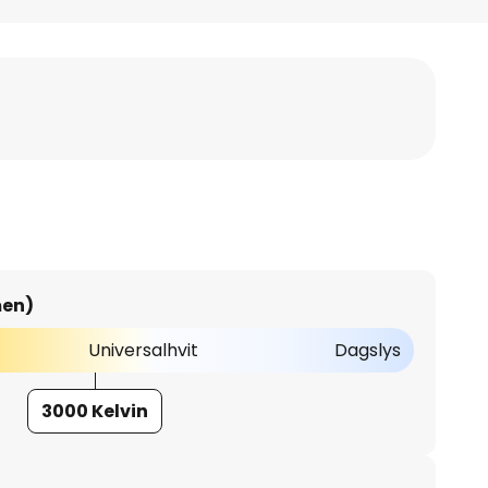
men)
Universalhvit
Dagslys
3000 Kelvin