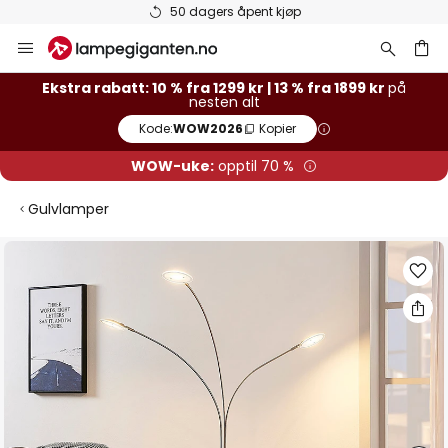
Varer på lager sendes raskt
Hopp
til
innhold
Ekstra rabatt: 10 % fra 1299 kr | 13 % fra 1899 kr
på
nesten alt
Kode:
WOW2026
Kopier
WOW-uke:
opptil 70 %
Gulvlamper
Gå
til
slutten
av
bildegalleri