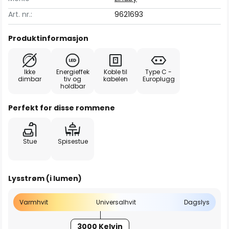
Art. nr.:
9621693
Produktinformasjon
Ikke
Energieffek
Koble til
Type C -
dimbar
tiv og
kabelen
Europlugg
holdbar
Perfekt for disse rommene
Stue
Spisestue
Lysstrøm (i lumen)
Varmhvit
Universalhvit
Dagslys
3000 Kelvin