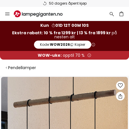
50 dagers åpent kjøp
Hopp
til
innhold
Kun
01D 12T 00M 10S
Ekstra rabatt: 10 % fra 1299 kr | 13 % fra 1899 kr
på
nesten alt
Kode:
WOW2026
Kopier
WOW-uke:
opptil 70 %
Pendellamper
Gå
til
slutten
av
bildegalleri