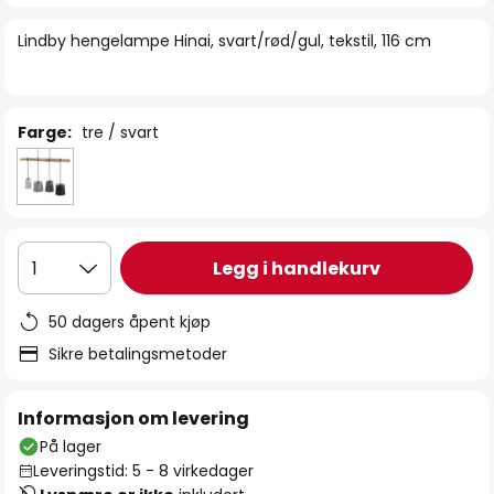
bildegalleri
Lindby hengelampe Hinai, svart/rød/gul, tekstil, 116 cm
Farge:
tre / svart
Legg i handlekurv
1
50 dagers åpent kjøp
Sikre betalingsmetoder
Informasjon om levering
På lager
Leveringstid: 5 - 8 virkedager