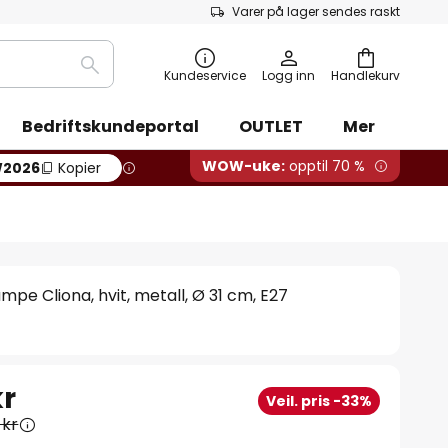
Varer på lager sendes raskt
Søk
Kundeservice
Logg inn
Handlekurv
Bedriftskundeportal
OUTLET
Mer
WOW-uke:
opptil 70 %
2026
Kopier
mpe Cliona, hvit, metall, Ø 31 cm, E27
kr
Veil. pris -33%
 kr