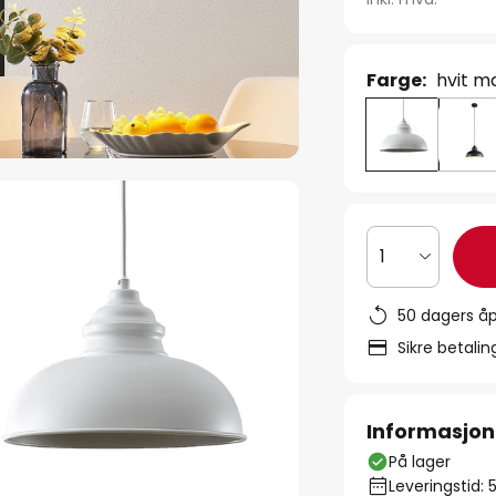
Farge:
hvit m
1
50 dagers åp
Sikre betali
Informasjon
På lager
Leveringstid: 