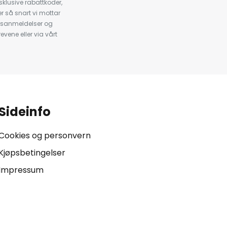
klusive rabattkoder,
 så snart vi mottar
psanmeldelser og
evene eller via vårt
.
Sideinfo
Cookies og personvern
Kjøpsbetingelser
Impressum