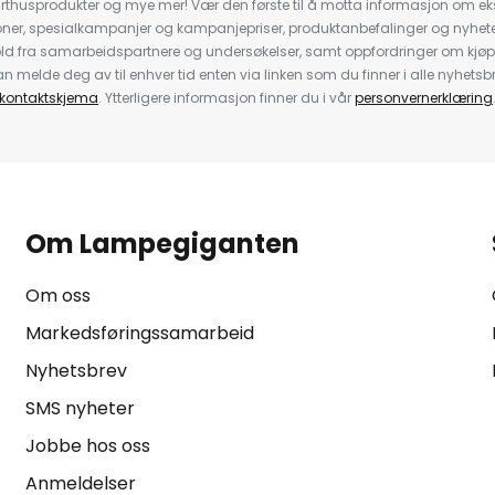
rthusprodukter og mye mer! Vær den første til å motta informasjon om eks
oner, spesialkampanjer og kampanjepriser, produktanbefalinger og nyheter
ld fra samarbeidspartnere og undersøkelser, samt oppfordringer om kjø
 melde deg av til enhver tid enten via linken som du finner i alle nyhetsbr
kontaktskjema
. Ytterligere informasjon finner du i vår
personvernerklæring
Om Lampegiganten
Om oss
Markedsføringssamarbeid
Nyhetsbrev
SMS nyheter
Jobbe hos oss
Anmeldelser