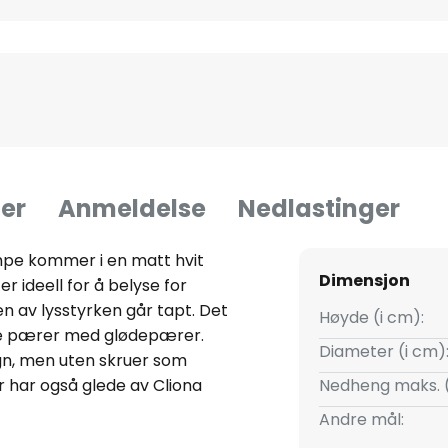
er
Anmeldelse
Nedlastinger
mpe kommer i en matt hvit
Dimensjon
 ideell for å belyse for
n av lysstyrken går tapt. Det
Høyde (i cm):
uke pærer med glødepærer.
Diameter (i cm)
ign, men uten skruer som
r har også glede av Cliona
Nedheng maks. 
 fra et eldre tiår.
Andre mål: