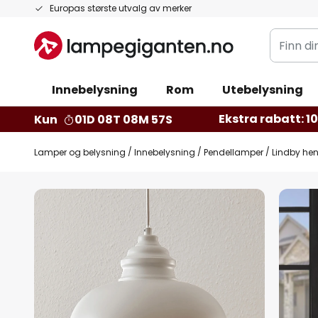
Hopp
Europas største utvalg av merker
til
Finn
innhold
din
belysnin
Innebelysning
Rom
Utebelysning
Ekstra rabatt: 10 
Kun
01D 08T 08M 55S
Lamper og belysning
Innebelysning
Pendellamper
Lindby hen
Gå
til
slutten
av
bildegalleri