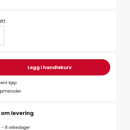
att
Legg i handlekurv
ent kjøp
ngsmetoder
 om levering
5 - 8 virkedager