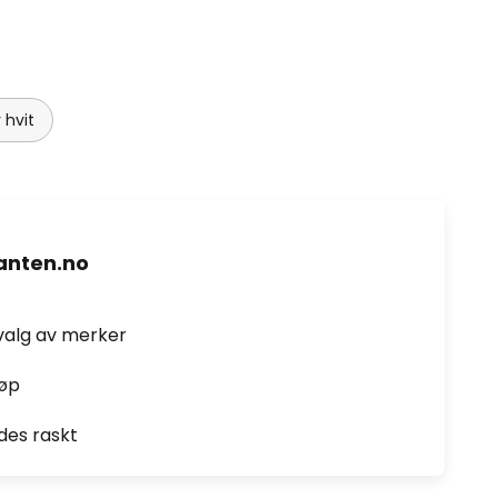
 hvit
nten.no
valg av merker
jøp
des raskt