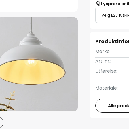
Lyspære er 
Velg E27 lyski
Produktinf
Merke
Art. nr.:
Utførelse:
Materiale:
Alle prod