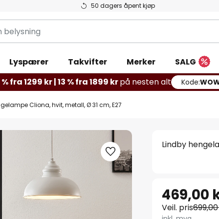
50 dagers åpent kjøp
g
Lyspærer
Takvifter
Merker
SALG
% fra 1299 kr | 13 % fra 1899 kr
på nesten alt
Kode:
WOW
gelampe Cliona, hvit, metall, Ø 31 cm, E27
Lindby hengela
469,00 
Veil. pris
699,00
inkl. mva.