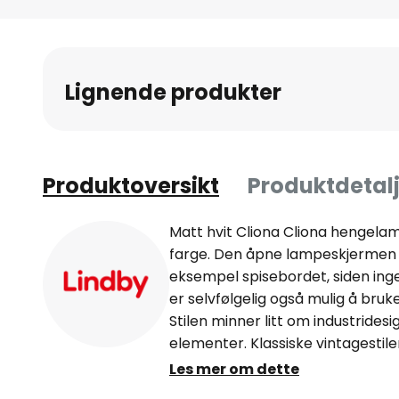
Gå
til
begynnelsen
av
Lignende produkter
bildegalleri
Produktoversikt
Produktdetalj
Matt hvit Cliona Cliona hengela
farge. Den åpne lampeskjermen er
eksempel spisebordet, siden inge
er selvfølgelig også mulig å br
Stilen minner litt om industrides
elementer. Klassiske vintagestile
hengelampe, som godt kunne være
Les mer om dette