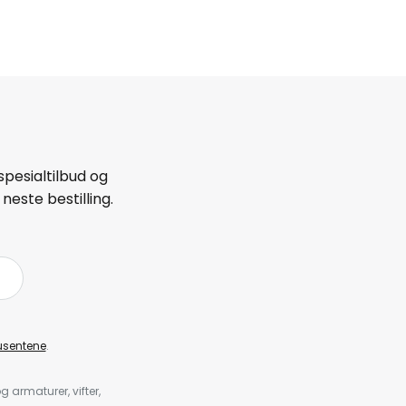
spesialtilbud og
neste bestilling.
å
usentene
.
armaturer, vifter,