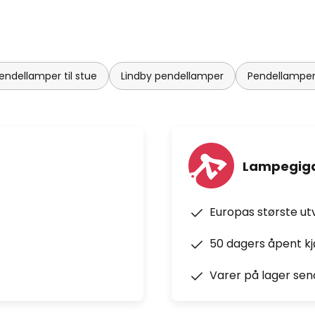
endellamper til stue
Lindby pendellamper
Pendellamper
Lampegiga
Europas største ut
50 dagers åpent k
Varer på lager sen