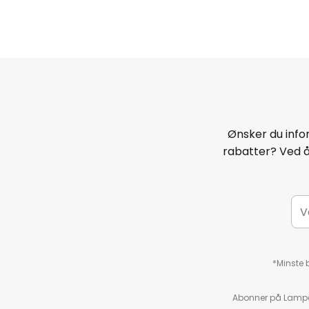
Ønsker du infor
rabatter? Ved 
*Minste b
Abonner på Lampeg