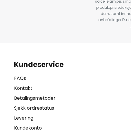
solcellelamper, sma
produktprisreduksj
dem, samt innho
anbefalinger.Du kan
Kundeservice
FAQs
Kontakt
Betalingsmetoder
Sjekk ordrestatus
Levering
Kundekonto