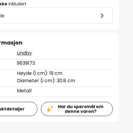
ikke
inkludert
lde
ormasjon
Lindby
9639173
Høyde (i cm): 19 cm
Diameter (i cm): 30.8 cm
Metall
Har du spørsmål om
uktdetaljer
denne varen?