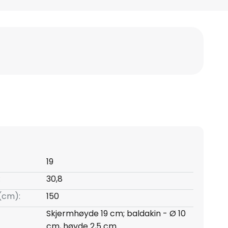
19
:
30,8
(cm):
150
Skjermhøyde 19 cm; baldakin - Ø 10
cm, høyde 2,5 cm