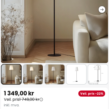
Gå
1 349,00 kr
Veil. pris -22%
til
Veil. pris
1 749,00 kr
begynnelsen
inkl. mva.
av