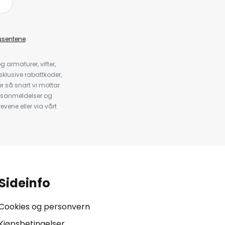
å
usentene
.
armaturer, vifter,
klusive rabattkoder,
 så snart vi mottar
psanmeldelser og
evene eller via vårt
.
Sideinfo
Cookies og personvern
Kjøpsbetingelser