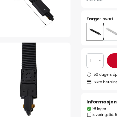
Farge:
svart
1
50 dagers åp
Sikre betali
Informasjon
På lager
Leveringstid: 