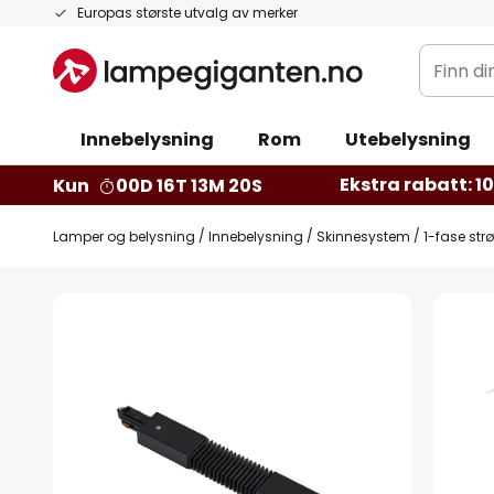
Hopp
Europas største utvalg av merker
til
Finn
innhold
din
belysnin
Innebelysning
Rom
Utebelysning
Ekstra rabatt: 10 
Kun
00D 16T 13M 19S
Lamper og belysning
Innebelysning
Skinnesystem
1-fase str
Gå
til
slutten
av
bildegalleri