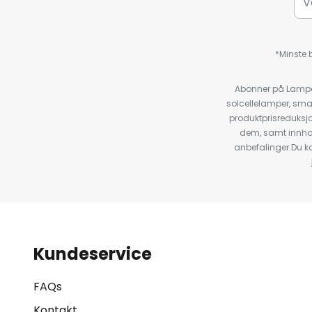
*Minste b
Abonner på Lampeg
solcellelamper, sma
produktprisreduksj
dem, samt innho
anbefalinger.Du kan
Kundeservice
FAQs
Kontakt