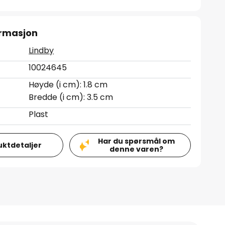
ormasjon
Lindby
10024645
Høyde (i cm): 1.8 cm
Bredde (i cm): 3.5 cm
Plast
Har du spørsmål om
uktdetaljer
denne varen?