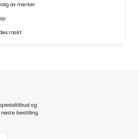
valg av merker
jøp
des raskt
spesialtilbud og
neste bestilling.