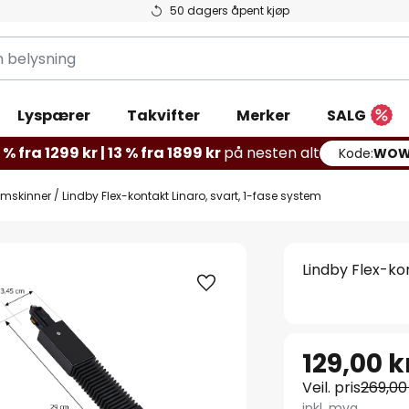
50 dagers åpent kjøp
g
Lyspærer
Takvifter
Merker
SALG
% fra 1299 kr | 13 % fra 1899 kr
på nesten alt
Kode:
WOW
ømskinner
Lindby Flex-kontakt Linaro, svart, 1-fase system
Lindby Flex-kon
129,00 k
Veil. pris
269,00
inkl. mva.