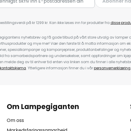
Abonner n
estillingsverdi på kr 1299 kr. Kan ikke løses inn for produkter fra
disse prod
igantens nyhetsbrev og få gode tilbud på vårt store utvalg av lamper og 
rthusprodukter og mye mer! Vær den første til å motta informasjon om eks
oner, spesialkampanjer og kampanjepriser, produktanbefalinger og nyheter
ld fra samarbeidspartnere og undersøkelser, samt oppfordringer om kjø
 melde deg av til enhver tid enten via linken som du finner i alle nyhetsbr
kontaktskjema
. Ytterligere informasjon finner du i vår
personvernerklæring
Om Lampegiganten
Om oss
Markedsføringssamarbeid