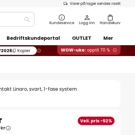
Varer på lager sendes raskt
Søk
Kundeservice
Logg inn
Handlekurv
Bedriftskundeportal
OUTLET
Mer
WOW-uke:
opptil 70 %
2026
Kopier
takt Linaro, svart, 1-fase system
r
Veil. pris -52%
 kr