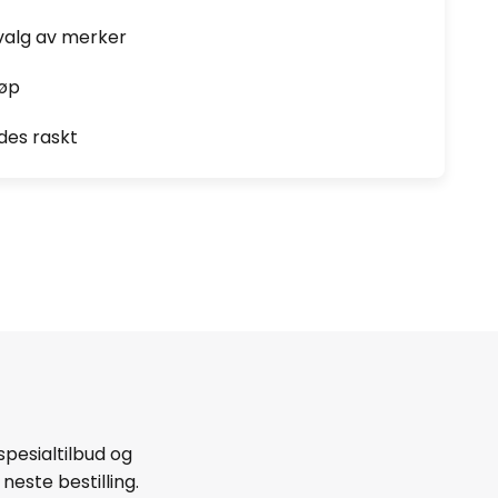
valg av merker
jøp
des raskt
spesialtilbud og
neste bestilling.