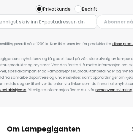
Privatkunde
Bedrift
Abonner n
estillingsverdi på kr 1299 kr. Kan ikke løses inn for produkter fra
disse prod
igantens nyhetsbrev og få gode tilbud på vårt store utvalg av lamper og 
rthusprodukter og mye mer! Vær den første til å motta informasjon om eks
oner, spesialkampanjer og kampanjepriser, produktanbefalinger og nyheter
ld fra samarbeidspartnere og undersøkelser, samt oppfordringer om kjø
 melde deg av til enhver tid enten via linken som du finner i alle nyhetsbr
kontaktskjema
. Ytterligere informasjon finner du i vår
personvernerklæring
Om Lampegiganten