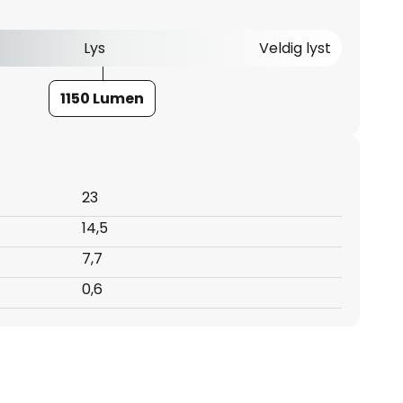
Lys
Veldig lyst
1150 Lumen
23
14,5
7,7
0,6