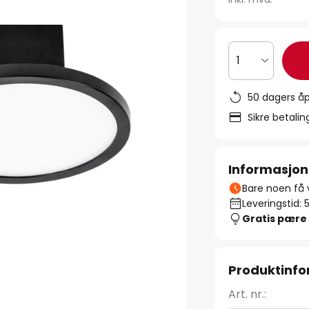
1
50 dagers åp
Sikre betali
Informasjon
Bare noen få v
Leveringstid: 
Gratis pære
Produktinf
Art. nr.: