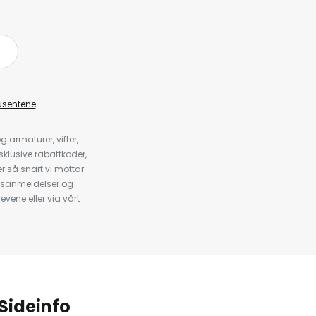
å
usentene
.
armaturer, vifter,
klusive rabattkoder,
 så snart vi mottar
psanmeldelser og
evene eller via vårt
.
Sideinfo