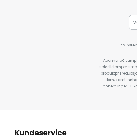
*Minste b
Abonner på Lampeg
solcellelamper, sma
produktprisreduksj
dem, samt innho
anbefalinger.Du kan
Kundeservice