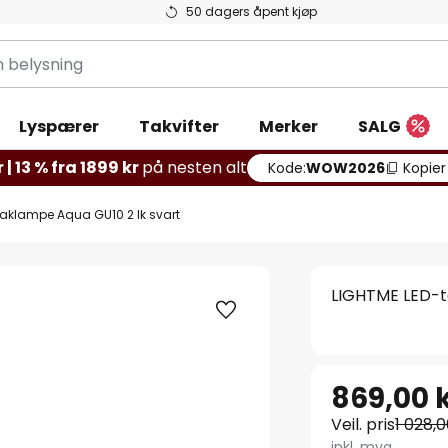
50 dagers åpent kjøp
g
Lyspærer
Takvifter
Merker
SALG
 | 13 % fra 1899 kr
på nesten alt
Kode:
WOW2026
Kopier
taklampe Aqua GU10 2 lk svart
LIGHTME LED-t
869,00 
Veil. pris
1 028,0
inkl. mva.