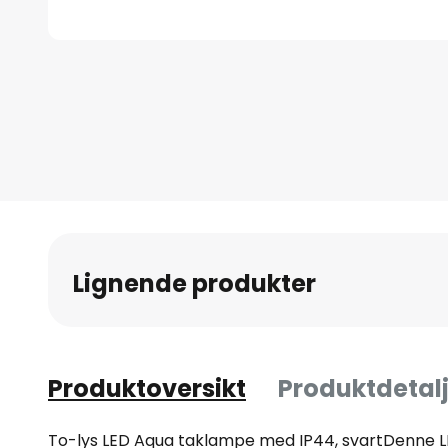
Gå
til
begynnelsen
av
bildegalleri
Lignende produkter
Produktoversikt
Produktdetalj
To-lys LED Aqua taklampe med IP44, svartDenne 