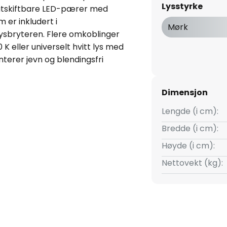
Lysstyrke
d utskiftbare LED-pærer med
 er inkludert i
Mørk
lysbryteren. Flere omkoblinger
K eller universelt hvitt lys med
terer jevn og blendingsfri
elinnføring- bærekraftig takket
Dimensjon
Lengde (i cm):
Bredde (i cm):
Høyde (i cm):
Nettovekt (kg):