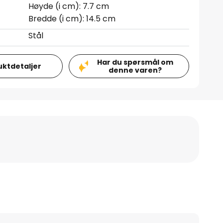
Høyde (i cm): 7.7 cm
Bredde (i cm): 14.5 cm
Stål
Har du spørsmål om
uktdetaljer
denne varen?