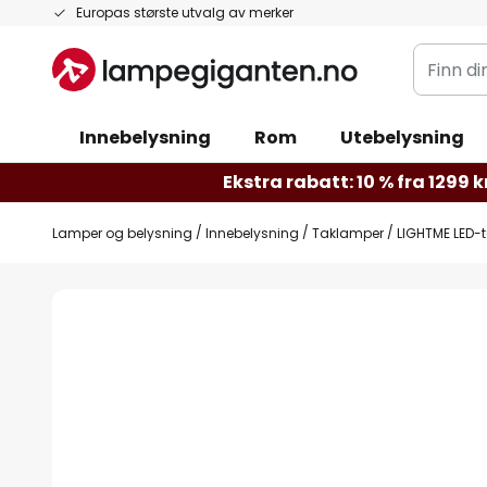
Hopp
Europas største utvalg av merker
til
Finn
innhold
din
belysnin
Innebelysning
Rom
Utebelysning
Ekstra rabatt: 10 % fra 1299 kr
Lamper og belysning
Innebelysning
Taklamper
LIGHTME LED-
Gå
til
slutten
av
bildegalleri