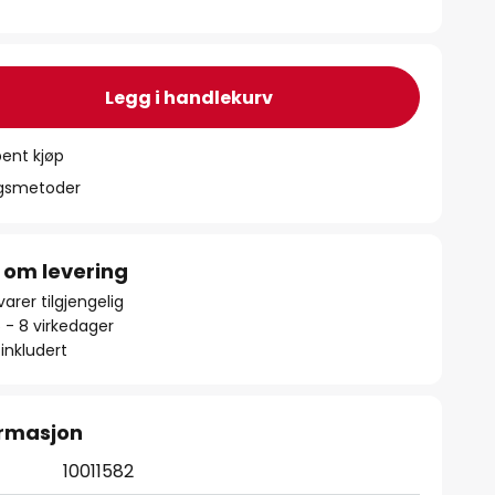
Legg i handlekurv
ent kjøp
ngsmetoder
 om levering
arer tilgjengelig
5 - 8 virkedager
inkludert
ormasjon
10011582