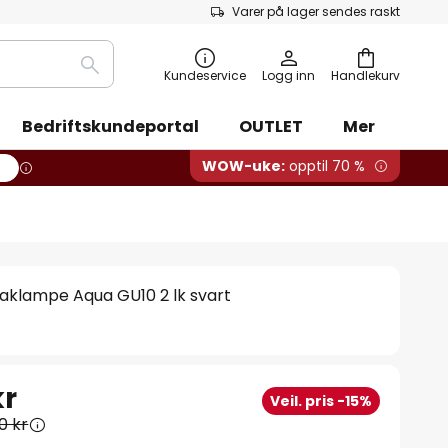
Varer på lager sendes raskt
Søk
Kundeservice
Logg inn
Handlekurv
Bedriftskundeportal
OUTLET
Mer
WOW-uke:
opptil 70 %
aklampe Aqua GU10 2 lk svart
kr
Veil. pris -15%
0 kr