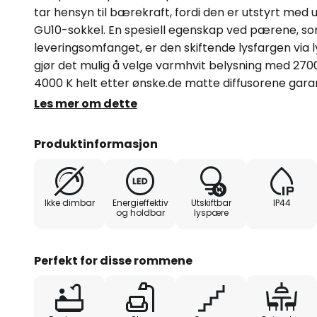
tar hensyn til bærekraft, fordi den er utstyrt me
GU10-sokkel. En spesiell egenskap ved pærene, som
leveringsomfanget, er den skiftende lysfargen via 
gjør det mulig å velge varmhvit belysning med 2700 
4000 K helt etter ønske.de matte diffusorene garan
belysning.med tilkoblingsterminal i huset med kab
Les mer om dette
være utskiftbare lyskilder (se tilbehør)
Produktinformasjon
Ikke dimbar
Energieffektiv
Utskiftbar
IP44
og holdbar
lyspære
Perfekt for disse rommene