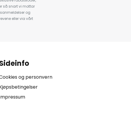
klusive rabattkoder,
 så snart vi mottar
psanmeldelser og
evene eller via vårt
.
Sideinfo
Cookies og personvern
Kjøpsbetingelser
Impressum