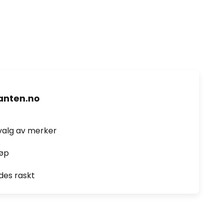
nten.no
valg av merker
jøp
des raskt