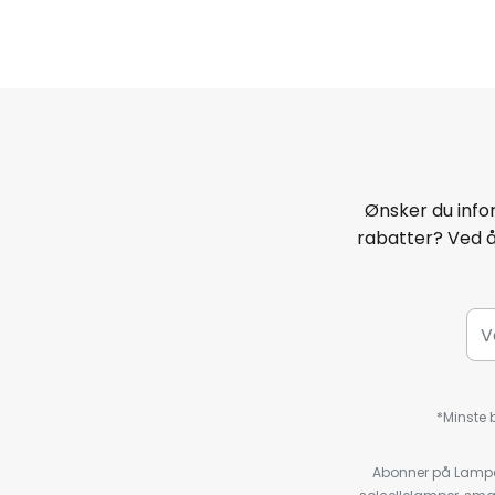
Ønsker du infor
rabatter? Ved 
*Minste b
Abonner på Lampeg