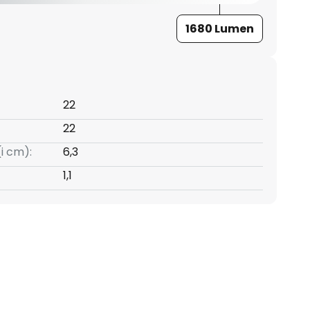
1680 Lumen
22
22
(i cm):
6,3
1,1