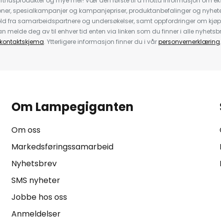
rthusprodukter og mye mer! Vær den første til å motta informasjon om eks
oner, spesialkampanjer og kampanjepriser, produktanbefalinger og nyheter
ld fra samarbeidspartnere og undersøkelser, samt oppfordringer om kjø
 melde deg av til enhver tid enten via linken som du finner i alle nyhetsbr
kontaktskjema
. Ytterligere informasjon finner du i vår
personvernerklæring
Om Lampegiganten
Om oss
Markedsføringssamarbeid
Nyhetsbrev
SMS nyheter
Jobbe hos oss
Anmeldelser