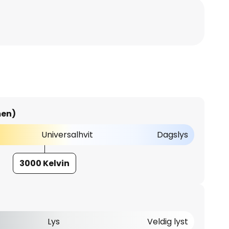
men)
Universalhvit
Dagslys
3000 Kelvin
Lys
Veldig lyst