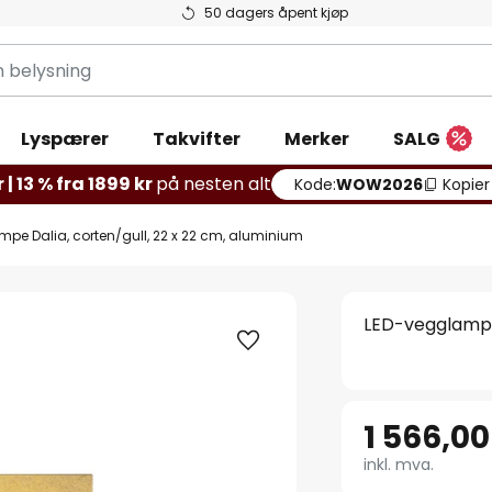
50 dagers åpent kjøp
g
Lyspærer
Takvifter
Merker
SALG
 | 13 % fra 1899 kr
på nesten alt
Kode:
WOW2026
Kopier
pe Dalia, corten/gull, 22 x 22 cm, aluminium
LED-vegglampe 
1 566,00
inkl. mva.