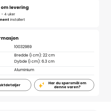
 om levering
3 - 4 uker
nent
installert
ormasjon
10032989
Bredde (i cm): 22 cm
Dybde (i cm): 6.3 cm
Aluminium
Har du spørsmål om
uktdetaljer
denne varen?