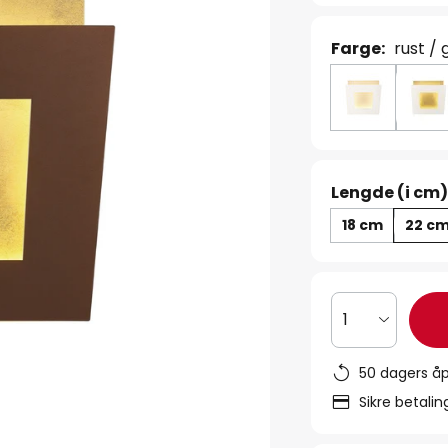
Farge:
rust / 
Lengde (i cm)
18 cm
22 c
1
50 dagers åp
Sikre betali