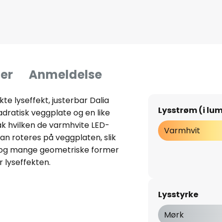
er
Anmeldelse
e lyseffekt, justerbar Dalia
Lysstrøm (i lu
ratisk veggplate og en like
k hvilken de varmhvite LED-
Varmhvit
an roteres på veggplaten, slik
 og mange geometriske former
 lyseffekten.
Lysstyrke
Mørk