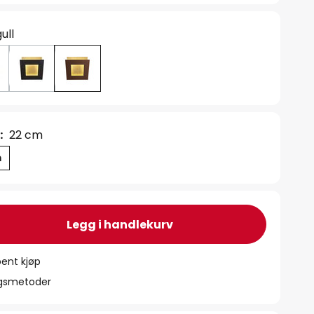
gull
:
22 cm
m
Legg i handlekurv
ent kjøp
ngsmetoder