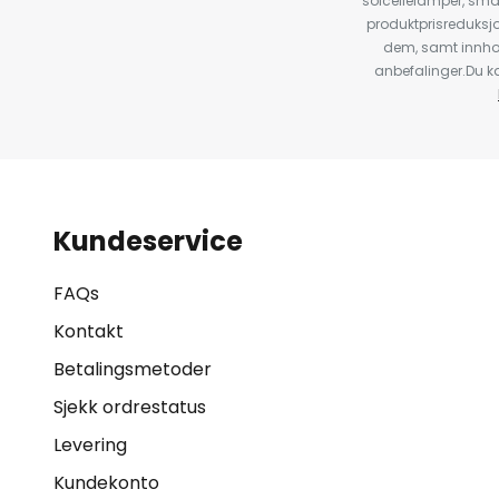
solcellelamper, sma
produktprisreduksj
dem, samt innho
anbefalinger.Du kan
Kundeservice
FAQs
Kontakt
Betalingsmetoder
Sjekk ordrestatus
Levering
Kundekonto