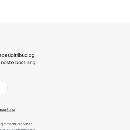
spesialtilbud og
neste bestilling.
å
usentene
.
armaturer, vifter,