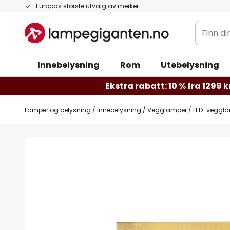
Hopp
Europas største utvalg av merker
til
Finn
innhold
din
belysnin
Innebelysning
Rom
Utebelysning
Ekstra rabatt: 10 % fra 1299 kr
Lamper og belysning
Innebelysning
Vegglamper
LED-vegglam
Gå
til
slutten
av
bildegalleri