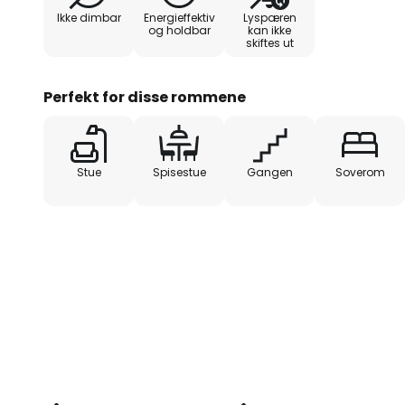
Ikke dimbar
Energieffektiv
Lyspæren
og holdbar
kan ikke
skiftes ut
Perfekt for disse rommene
Stue
Spisestue
Gangen
Soverom