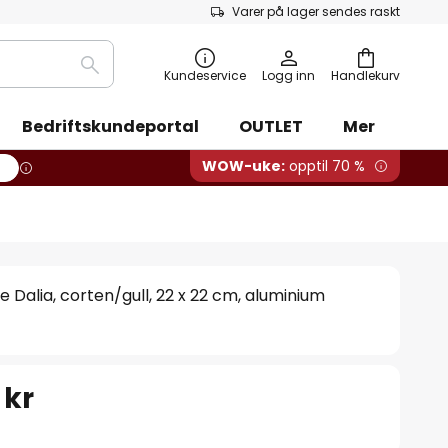
Varer på lager sendes raskt
Søk
Kundeservice
Logg inn
Handlekurv
Bedriftskundeportal
OUTLET
Mer
WOW-uke:
opptil 70 %
Dalia, corten/gull, 22 x 22 cm, aluminium
 kr