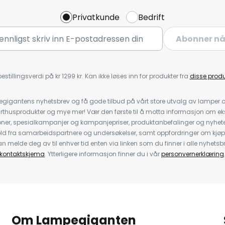
Privatkunde
Bedrift
Abonner n
estillingsverdi på kr 1299 kr. Kan ikke løses inn for produkter fra
disse prod
igantens nyhetsbrev og få gode tilbud på vårt store utvalg av lamper og 
rthusprodukter og mye mer! Vær den første til å motta informasjon om eks
oner, spesialkampanjer og kampanjepriser, produktanbefalinger og nyheter
ld fra samarbeidspartnere og undersøkelser, samt oppfordringer om kjø
 melde deg av til enhver tid enten via linken som du finner i alle nyhetsbr
kontaktskjema
. Ytterligere informasjon finner du i vår
personvernerklæring
Om Lampegiganten