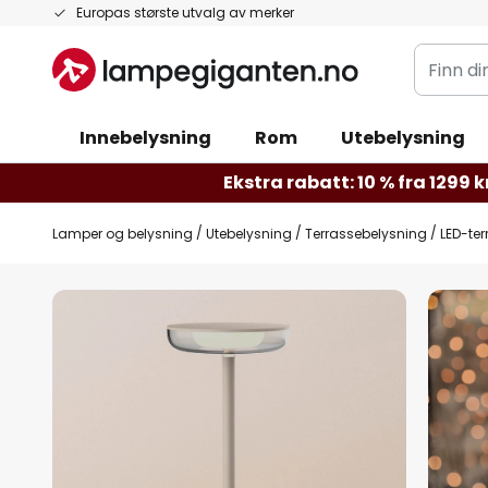
Hopp
Europas største utvalg av merker
til
Finn
innhold
din
belysnin
Innebelysning
Rom
Utebelysning
Ekstra rabatt: 10 % fra 1299 kr
Lamper og belysning
Utebelysning
Terrassebelysning
LED-te
Gå
til
slutten
av
bildegalleri