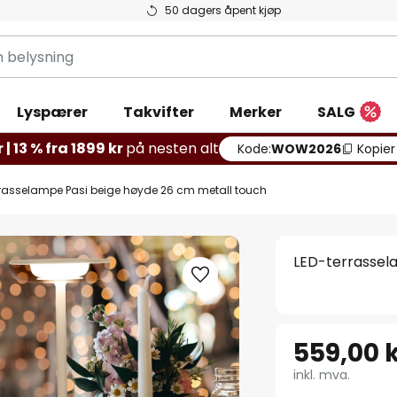
50 dagers åpent kjøp
g
Lyspærer
Takvifter
Merker
SALG
 | 13 % fra 1899 kr
på nesten alt
Kode:
WOW2026
Kopier
rrasselampe Pasi beige høyde 26 cm metall touch
LED-terrassel
559,00 
inkl. mva.