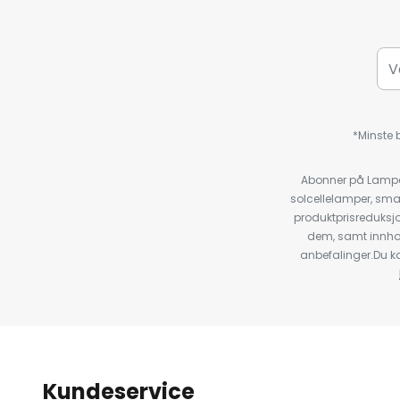
*Minste b
Abonner på Lampeg
solcellelamper, sma
produktprisreduksj
dem, samt innho
anbefalinger.Du kan
Kundeservice