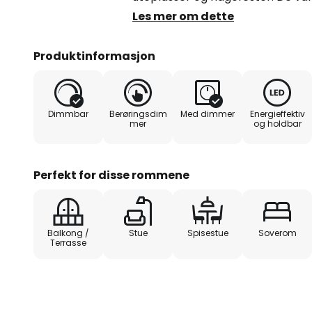
plassert på det flate hodet inne 
Les mer om dette
et klart deksel på utsiden. Lyset 
nedover. Takket være det opplad
Produktinformasjon
nødvendig med strømtilkobling un
justeres ved hjelp av berørings
Kapslingsgrad: IP44 - Ladetid: 5 t
Dimmbar
Berøringsdim
Med dimmer
Energieffektiv
4 timer - Ladekabel (100 cm) med
mer
og holdbar
omgivelser
Perfekt for disse rommene
Balkong /
Stue
Spisestue
Soverom
Terrasse