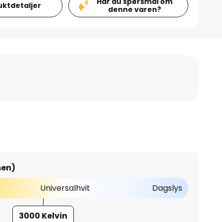
Har du spørsmål om
uktdetaljer
denne varen?
men)
Universalhvit
Dagslys
3000 Kelvin