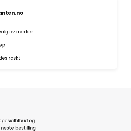
nten.no
valg av merker
jøp
des raskt
spesialtilbud og
neste bestilling.