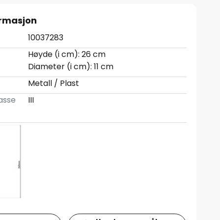
ormasjon
10037283
Høyde (i cm): 26 cm
Diameter (i cm): 11 cm
Metall / Plast
asse
III