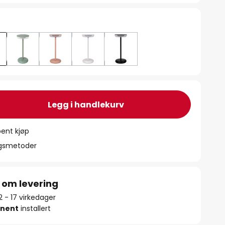
Legg i handlekurv
ent kjøp
ngsmetoder
 om levering
12 - 17 virkedager
nent
installert