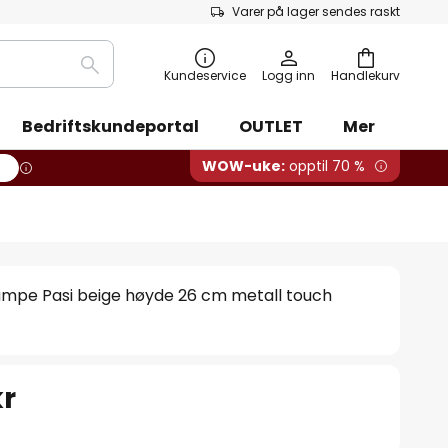
Varer på lager sendes raskt
Søk
Kundeservice
Logg inn
Handlekurv
Bedriftskundeportal
OUTLET
Mer
WOW-uke:
opptil 70 %
ampe Pasi beige høyde 26 cm metall touch
kr