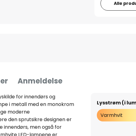
Alle prod
er
Anmeldelse
skilde for innendørs og
Lysstrøm (i lu
ampe i metall med en monokrom
nge moderne
Varmhvit
re den sprutsikre designen er
re innendørs, men også for
armhvite LED-lampene er