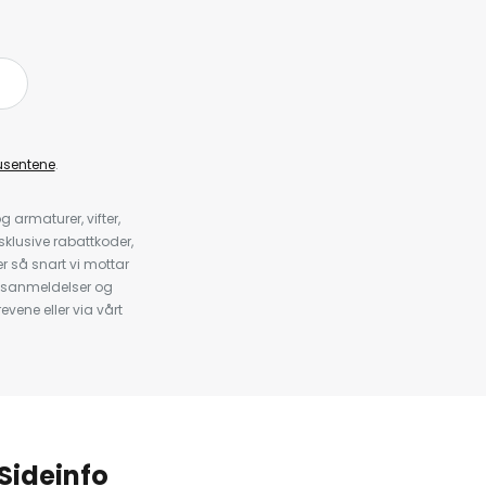
å
usentene
.
armaturer, vifter,
klusive rabattkoder,
 så snart vi mottar
psanmeldelser og
evene eller via vårt
.
Sideinfo