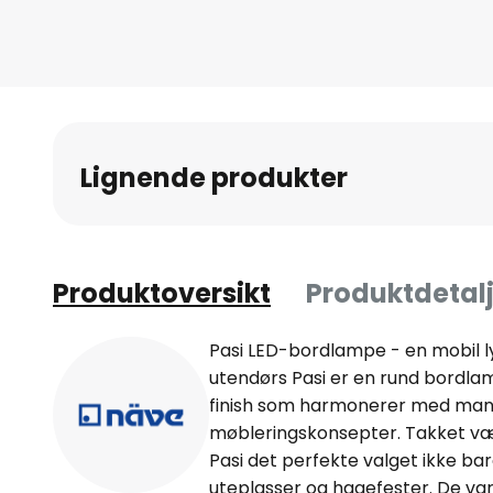
Gå
til
begynnelsen
av
bildegalleri
Lignende produkter
Produktoversikt
Produktdetalj
Pasi LED-bordlampe - en mobil ly
utendørs Pasi er en rund bordl
finish som harmonerer med ma
møbleringskonsepter. Takket væ
Pasi det perfekte valget ikke ba
uteplasser og hagefester. De v