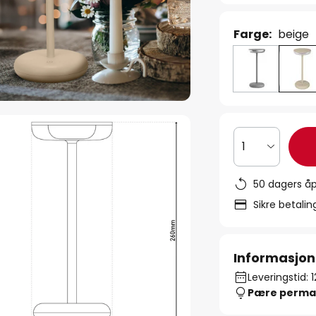
Farge:
beige
1
50 dagers åp
Sikre betali
Informasjon
Leveringstid: 
Pære perma