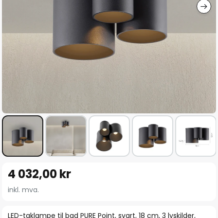
Gå
4 032,00 kr
til
begynnelsen
inkl. mva.
av
bildegalleri
LED-taklampe til bad PURE Point, svart, 18 cm, 3 lyskilder,