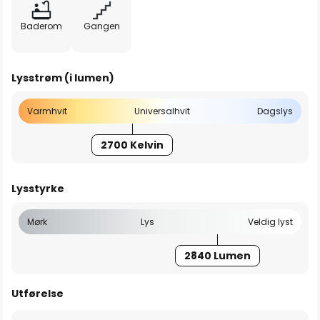
Baderom
Gangen
Lysstrøm (i lumen)
Varmhvit
Universalhvit
Dagslys
2700 Kelvin
Lysstyrke
Mørk
Lys
Veldig lyst
2840 Lumen
Utførelse