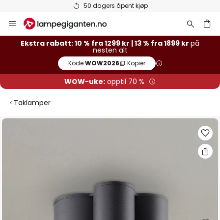
50 dagers åpent kjøp
Hopp
til
innhold
Ekstra rabatt: 10 % fra 1299 kr | 13 % fra 1899 kr
på
nesten alt
Kode:
WOW2026
Kopier
WOW-uke:
opptil 70 %
Taklamper
Gå
til
slutten
av
bildegalleri