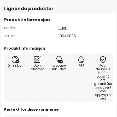
Lignende produkter
Produktinformasjon
Merke
PURE
Art. nr.:
10046836
Produktinformasjon
Dimmbar
Uten
Lyspære
IP44
Paul
dimmer
inkludert
Neuhaus
PURE –
opptil 10
års
garanti (se
produsent
ens
opplysnin
ger)
Perfekt for disse rommene