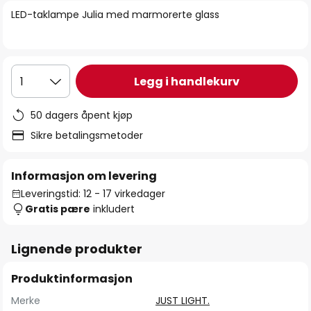
bildegalleri
LED-taklampe Julia med marmorerte glass
Legg i handlekurv
1
50 dagers åpent kjøp
Sikre betalingsmetoder
Informasjon om levering
Leveringstid: 12 - 17 virkedager
Gratis pære
inkludert
Lignende produkter
Produktinformasjon
Merke
JUST LIGHT.