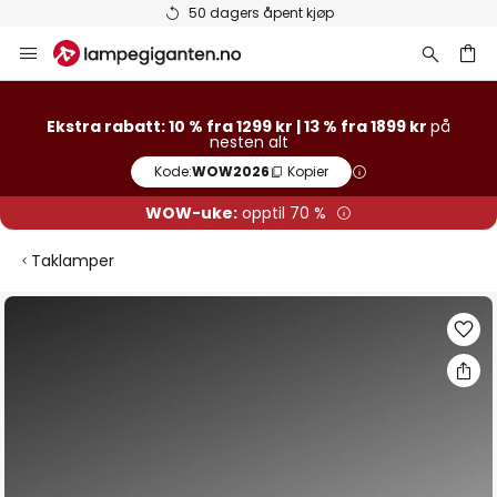
50 dagers åpent kjøp
Hopp
til
innhold
Ekstra rabatt: 10 % fra 1299 kr | 13 % fra 1899 kr
på
nesten alt
Kode:
WOW2026
Kopier
WOW-uke:
opptil 70 %
Taklamper
Gå
til
slutten
av
bildegalleri