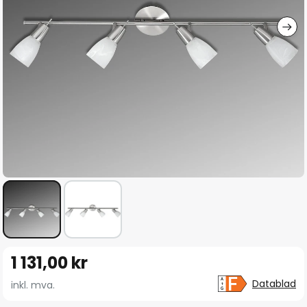
Gå
1 131,00 kr
til
begynnelsen
Datablad
inkl. mva.
av