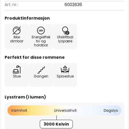
Art. nr.:
6002636
Produktinformasjon
Ikke
Energieffek
Utskiftbar
dimbar
tiv og
lyspære
holdbar
Perfekt for disse rommene
Stue
Gangen
Spisestue
Lysstrøm (i lumen)
Varmhvit
Universalhvit
Dagslys
3000 Kelvin