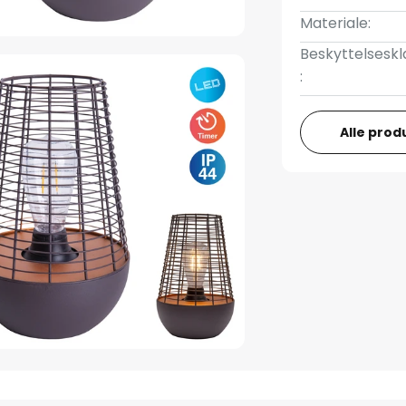
Materiale:
Beskyttelseskl
:
Alle prod