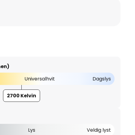
men)
Universalhvit
Dagslys
2700 Kelvin
Lys
Veldig lyst