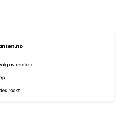
nten.no
valg av merker
jøp
des raskt