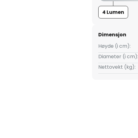
4 Lumen
Dimensjon
Høyde (i cm):
Diameter (i cm)
Nettovekt (kg):