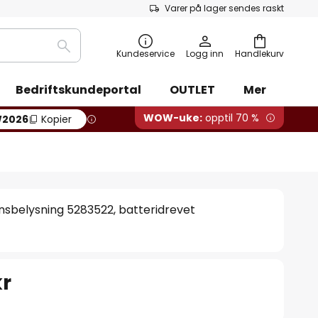
Varer på lager sendes raskt
Søk
Kundeservice
Logg inn
Handlekurv
Bedriftskundeportal
OUTLET
Mer
WOW-uke:
opptil 70 %
2026
Kopier
nsbelysning 5283522, batteridrevet
kr