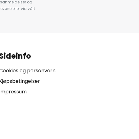
psanmeldelser og
evene eller via vårt
.
Sideinfo
Cookies og personvern
Kjøpsbetingelser
Impressum