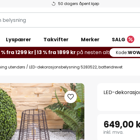
50 dagers åpent kjøp
g
Lyspærer
Takvifter
Merker
SALG
% fra 1299 kr | 13 % fra 1899 kr
på nesten alt
Kode:
WOW
ning utendørs
LED-dekorasjonsbelysning 5283522, batteridrevet
LED-dekorasjo
649,00 
inkl. mva.