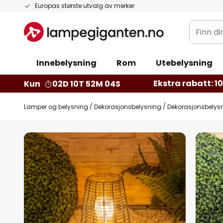
Hopp
Europas største utvalg av merker
til
Finn
innhold
din
belysnin
Innebelysning
Rom
Utebelysning
Ekstra rabatt: 10 
Kun
02D 10T 52M 03S
Lamper og belysning
Dekorasjonsbelysning
Dekorasjonsbelys
Gå
til
slutten
av
bildegalleri