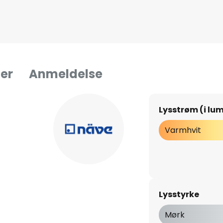
er
Anmeldelse
Lysstrøm (i lu
Varmhvit
Lysstyrke
Mørk