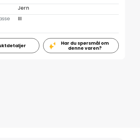
Jern
asse
III
Har du spørsmål om
uktdetaljer
denne varen?