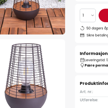
1
50 dagers åp
Sikre betali
Informasjon
Leveringstid: 
Pære perma
Produktinf
Art. nr.:
Utførelse: