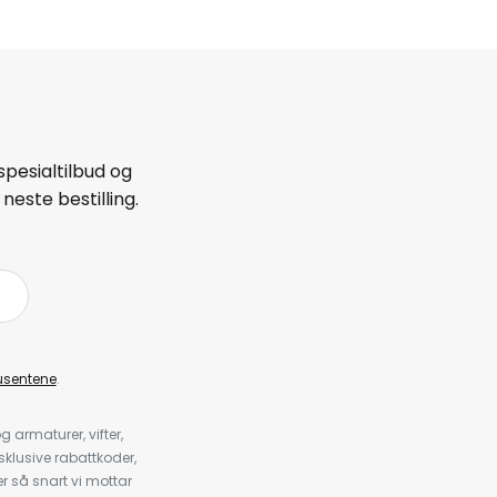
spesialtilbud og
neste bestilling.
å
usentene
.
armaturer, vifter,
klusive rabattkoder,
 så snart vi mottar