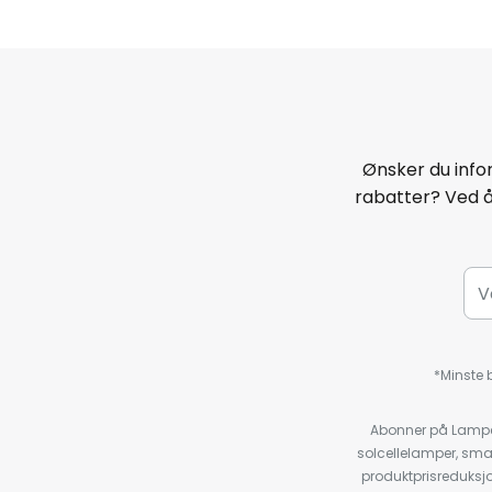
Ønsker du infor
rabatter? Ved 
*Minste b
Abonner på Lampeg
solcellelamper, sma
produktprisreduksj