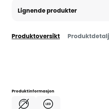
av
Lignende produkter
bildegalleri
Produktoversikt
Produktdetalj
Produktinformasjon