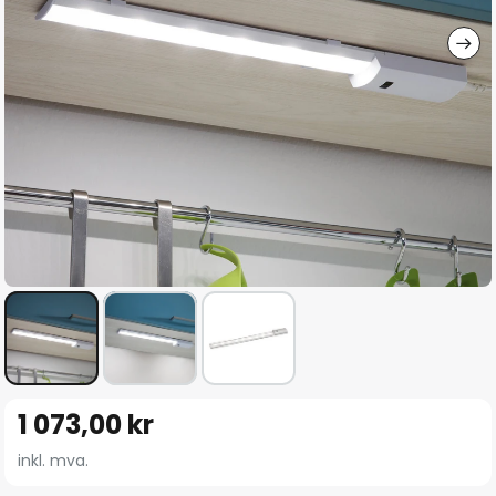
Gå
1 073,00 kr
til
begynnelsen
inkl. mva.
av