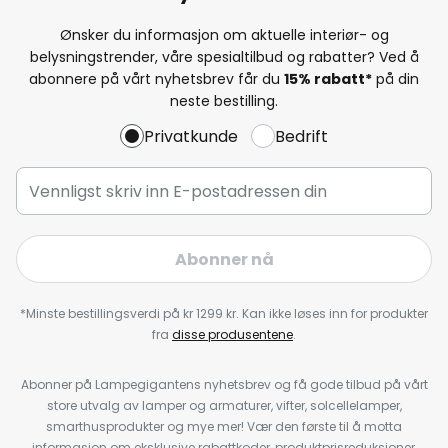
Ønsker du informasjon om aktuelle interiør- og
belysningstrender, våre spesialtilbud og rabatter? Ved å
abonnere på vårt nyhetsbrev får du
15% rabatt*
på din
neste bestilling.
Privatkunde
Bedrift
Abonner nå
*Minste bestillingsverdi på kr 1299 kr. Kan ikke løses inn for produkter
fra
disse produsentene
.
Abonner på Lampegigantens nyhetsbrev og få gode tilbud på vårt
store utvalg av lamper og armaturer, vifter, solcellelamper,
smarthusprodukter og mye mer! Vær den første til å motta
informasjon om eksklusive rabattkoder, produktprisreduksjoner,