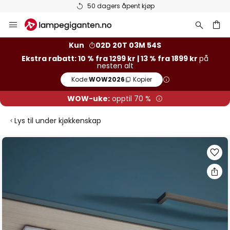
50 dagers åpent kjøp
Hopp
til
innhold
Kun
02D 20T 03M 53S
Ekstra rabatt: 10 % fra 1299 kr | 13 % fra 1899 kr
på
nesten alt
Kode:
WOW2026
Kopier
WOW-uke:
opptil 70 %
Lys til under kjøkkenskap
Gå
til
slutten
av
bildegalleri