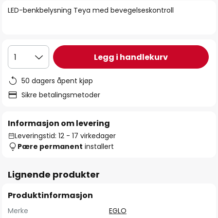
bildegalleri
LED-benkbelysning Teya med bevegelseskontroll
Legg i handlekurv
1
50 dagers åpent kjøp
Sikre betalingsmetoder
Informasjon om levering
Leveringstid: 12 - 17 virkedager
Pære permanent
installert
Lignende produkter
Produktinformasjon
Merke
EGLO