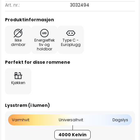
Art. nr.:
3032494
Produktinformasjon
Ikke
Energieffek
Type C -
dimbar
tiv og
Europlugg
holdbar
Perfekt for disse rommene
Kjøkken
Lysstrøm (i lumen)
Varmhvit
Universalhvit
Dagslys
4000 Kelvin