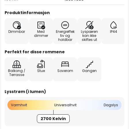
Produktinformasjon
Dimmbar
Med
Energieffek
Lyspæren
IP44
dimmer
tiv og
kan ikke
holdbar
skiftes ut
Perfekt for disse rommene
Balkong /
Stue
Soverom
Gangen
Terrasse
Lysstrøm (i lumen)
Varmhvit
Universalhvit
Dagslys
2700 Kelvin