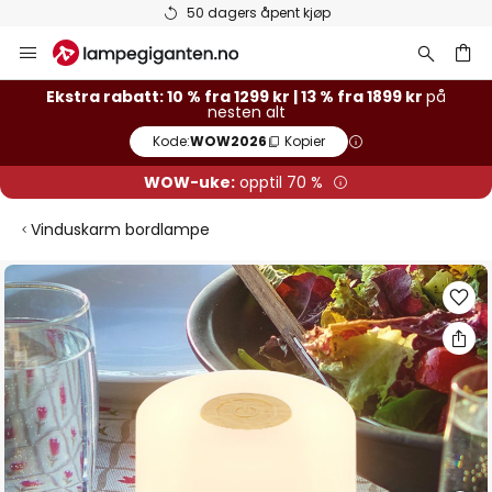
Varer på lager sendes raskt
Hopp
til
innhold
Ekstra rabatt: 10 % fra 1299 kr | 13 % fra 1899 kr
på
nesten alt
Kode:
WOW2026
Kopier
WOW-uke:
opptil 70 %
Vinduskarm bordlampe
Gå
til
slutten
av
bildegalleri