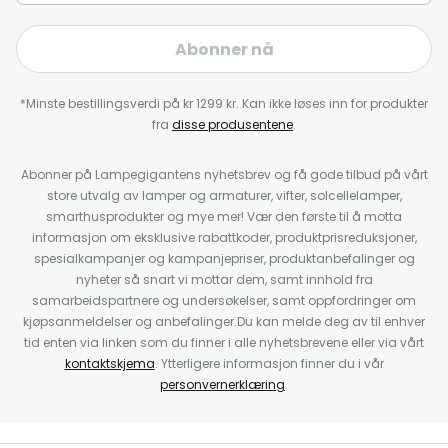
Abonner nå
*Minste bestillingsverdi på kr 1299 kr. Kan ikke løses inn for produkter
fra
disse produsentene
.
Abonner på Lampegigantens nyhetsbrev og få gode tilbud på vårt
store utvalg av lamper og armaturer, vifter, solcellelamper,
smarthusprodukter og mye mer! Vær den første til å motta
informasjon om eksklusive rabattkoder, produktprisreduksjoner,
spesialkampanjer og kampanjepriser, produktanbefalinger og
nyheter så snart vi mottar dem, samt innhold fra
samarbeidspartnere og undersøkelser, samt oppfordringer om
kjøpsanmeldelser og anbefalinger.Du kan melde deg av til enhver
tid enten via linken som du finner i alle nyhetsbrevene eller via vårt
kontaktskjema
. Ytterligere informasjon finner du i vår
personvernerklæring
.