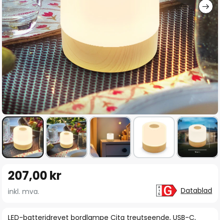
Gå
207,00 kr
til
begynnelsen
Datablad
inkl. mva.
av
bildegalleri
LED-batteridrevet bordlampe Cita treutseende, USB-C,