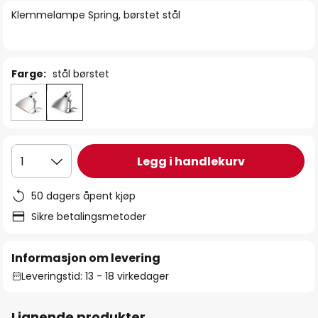
bildegalleri
Klemmelampe Spring, børstet stål
Farge:
stål børstet
Legg i handlekurv
1
50 dagers åpent kjøp
Sikre betalingsmetoder
Informasjon om levering
Leveringstid: 13 - 18 virkedager
Lignende produkter