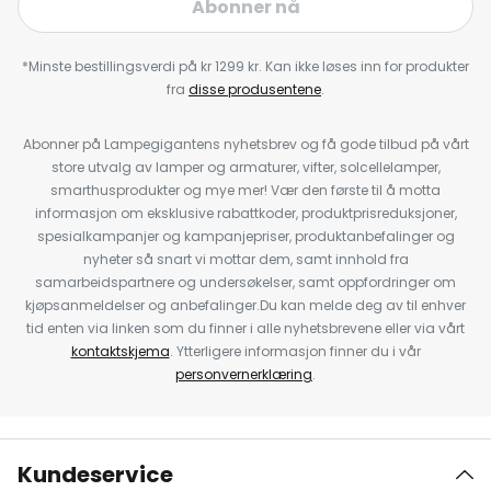
Abonner nå
*Minste bestillingsverdi på kr 1299 kr. Kan ikke løses inn for produkter
fra
disse produsentene
.
Abonner på Lampegigantens nyhetsbrev og få gode tilbud på vårt
store utvalg av lamper og armaturer, vifter, solcellelamper,
smarthusprodukter og mye mer! Vær den første til å motta
informasjon om eksklusive rabattkoder, produktprisreduksjoner,
spesialkampanjer og kampanjepriser, produktanbefalinger og
nyheter så snart vi mottar dem, samt innhold fra
samarbeidspartnere og undersøkelser, samt oppfordringer om
kjøpsanmeldelser og anbefalinger.Du kan melde deg av til enhver
tid enten via linken som du finner i alle nyhetsbrevene eller via vårt
kontaktskjema
. Ytterligere informasjon finner du i vår
personvernerklæring
.
Kundeservice