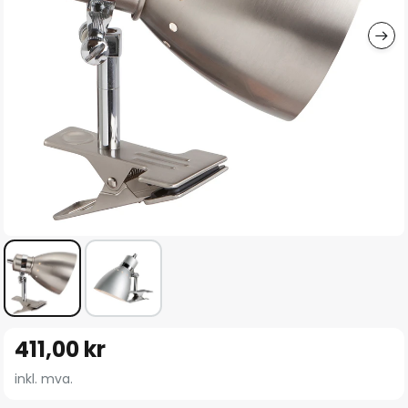
Gå
411,00 kr
til
begynnelsen
inkl. mva.
av