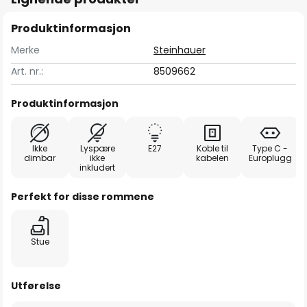
Produktinformasjon
Merke
Steinhauer
Art. nr.:
8509662
Produktinformasjon
Ikke
Lyspære
E27
Koble til
Type C -
dimbar
ikke
kabelen
Europlugg
inkludert
Perfekt for disse rommene
Stue
Utførelse