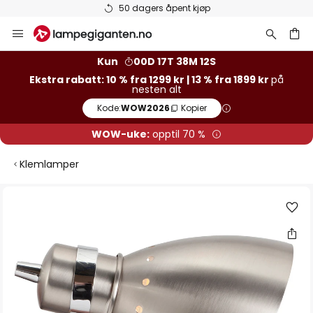
50 dagers åpent kjøp
Hopp
til
innhold
Kun
00D 17T 38M 12S
Ekstra rabatt: 10 % fra 1299 kr | 13 % fra 1899 kr
på
nesten alt
Kode:
WOW2026
Kopier
WOW-uke:
opptil 70 %
Klemlamper
Gå
til
slutten
av
bildegalleri