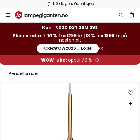
50 dagers åpent kjøp
Hopp
til
innhold
Kun
02D 03T 26M 39S
Ekstra rabatt: 10 % fra 1299 kr | 13 % fra 1899 kr
på
nesten alt
Kode:
WOW2026
Kopier
WOW-uke:
opptil 70 %
Pendellamper
Gå
til
slutten
av
bildegalleri