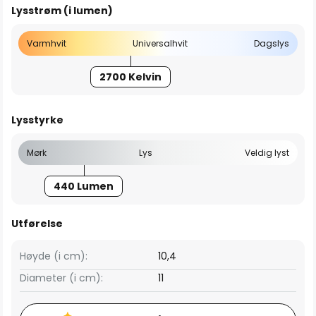
Lysstrøm (i lumen)
Varmhvit
Universalhvit
Dagslys
2700 Kelvin
Lysstyrke
Mørk
Lys
Veldig lyst
440 Lumen
Utførelse
Høyde (i cm):
10,4
Diameter (i cm):
11