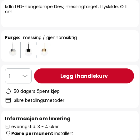
bildegalleri
kdln LED-hengelampe Dew, messingfarget, 1 lyskilde, Ø 11
cm
Farge:
messing / gjennomsiktig
Legg i handlekurv
1
50 dagers åpent kjøp
Sikre betalingsmetoder
Informasjon om levering
Leveringstid: 3 - 4 uker
Pære permanent
installert