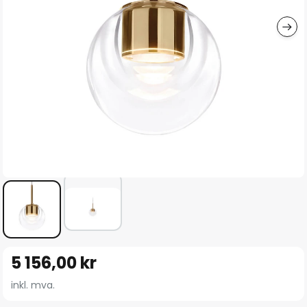
Gå
5 156,00 kr
til
begynnelsen
inkl. mva.
av