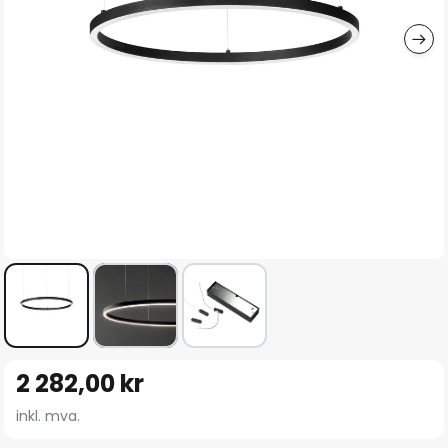
Gå
2 282,00 kr
til
begynnelsen
inkl. mva.
av