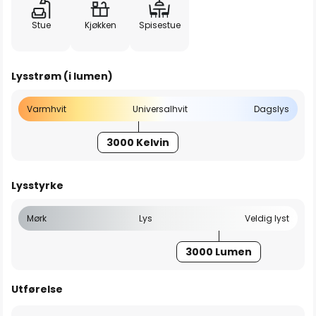
Stue
Kjøkken
Spisestue
Lysstrøm (i lumen)
Varmhvit
Universalhvit
Dagslys
3000 Kelvin
Lysstyrke
Mørk
Lys
Veldig lyst
3000 Lumen
Utførelse