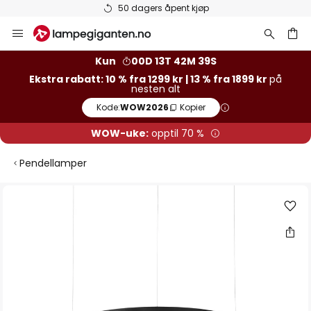
50 dagers åpent kjøp
Hopp
til
innhold
Kun
00D 13T 42M 39S
Ekstra rabatt: 10 % fra 1299 kr | 13 % fra 1899 kr
på
nesten alt
Kode:
WOW2026
Kopier
WOW-uke:
opptil 70 %
Pendellamper
Gå
til
slutten
av
bildegalleri