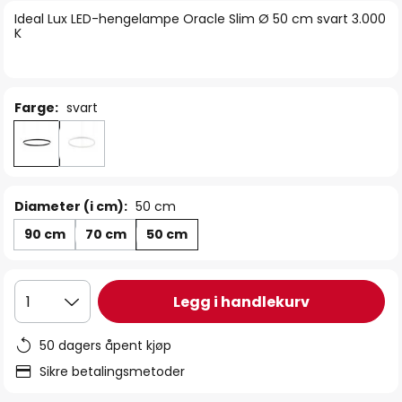
bildegalleri
Ideal Lux LED-hengelampe Oracle Slim Ø 50 cm svart 3.000
K
Farge:
svart
Diameter (i cm):
50 cm
90 cm
70 cm
50 cm
Legg i handlekurv
1
50 dagers åpent kjøp
Sikre betalingsmetoder