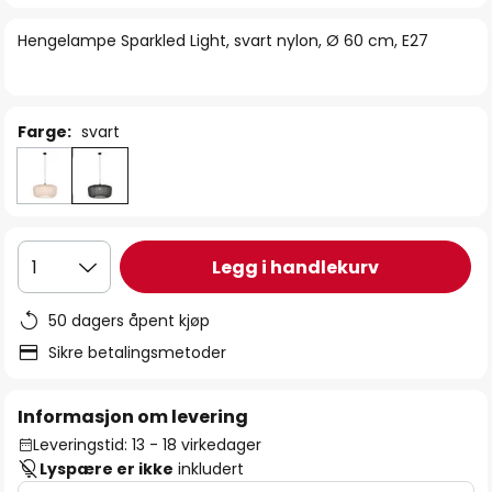
bildegalleri
Hengelampe Sparkled Light, svart nylon, Ø 60 cm, E27
Farge:
svart
Legg i handlekurv
1
50 dagers åpent kjøp
Sikre betalingsmetoder
Informasjon om levering
Leveringstid: 13 - 18 virkedager
Lyspære er ikke
inkludert