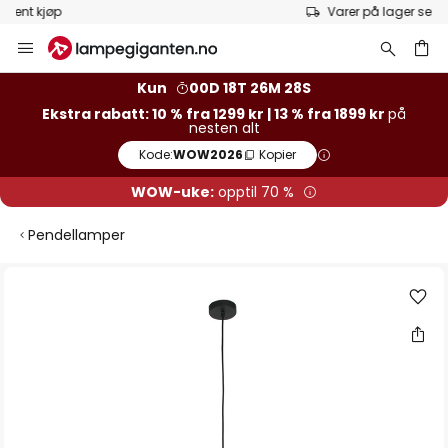
Varer på lager sendes raskt
Hopp
til
innhold
Kun
00D 18T 26M 28S
Ekstra rabatt: 10 % fra 1299 kr | 13 % fra 1899 kr
på
nesten alt
Kode:
WOW2026
Kopier
WOW-uke:
opptil 70 %
Pendellamper
Gå
til
slutten
av
bildegalleri