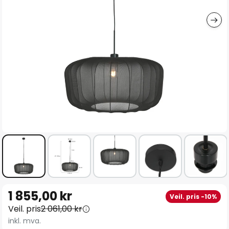
Gå
1 855,00 kr
Veil. pris -10%
til
Veil. pris
2 061,00 kr
begynnelsen
inkl. mva.
av