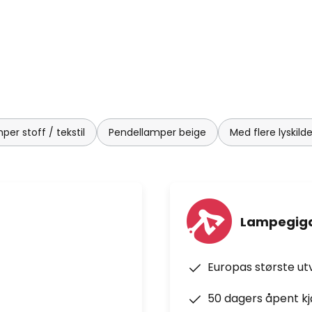
er stoff / tekstil
Pendellamper beige
Med flere lyskil
Lampegiga
Europas største ut
50 dagers åpent k