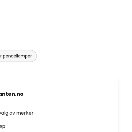
der pendellamper
nten.no
valg av merker
jøp