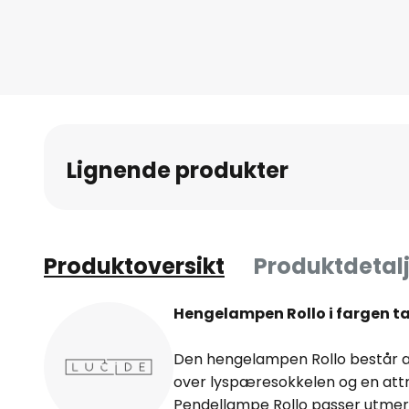
av
bildegalleri
Lignende produkter
Produktoversikt
Produktdetalj
Hengelampen Rollo i fargen tau
Den hengelampen Rollo består av 
over lyspæresokkelen og en attrak
Pendellampe Rollo passer utmerke