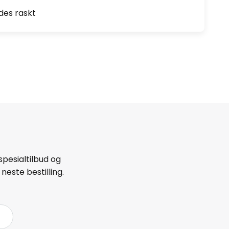
des raskt
spesialtilbud og
neste bestilling.
å