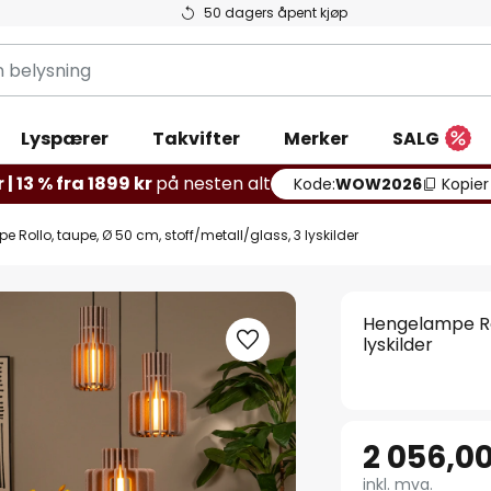
50 dagers åpent kjøp
g
Lyspærer
Takvifter
Merker
SALG
 | 13 % fra 1899 kr
på nesten alt
Kode:
WOW2026
Kopier
 Rollo, taupe, Ø 50 cm, stoff/metall/glass, 3 lyskilder
Hengelampe Rol
lyskilder
2 056,00
inkl. mva.