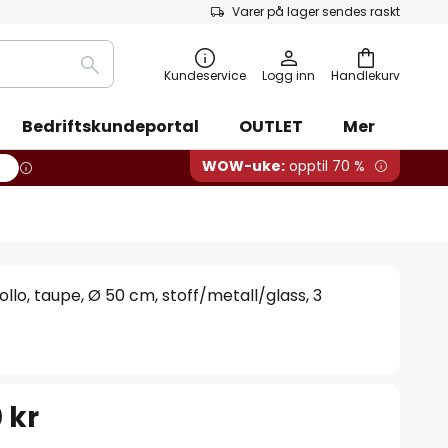
Varer på lager sendes raskt
Søk
Kundeservice
Logg inn
Handlekurv
Bedriftskundeportal
OUTLET
Mer
WOW-uke:
opptil 70 %
lo, taupe, Ø 50 cm, stoff/metall/glass, 3
 kr