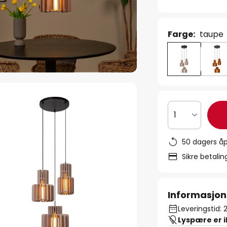
Farge:
taupe
1
50 dagers åp
Sikre betali
Informasjon
Leveringstid: 
Lyspære er 