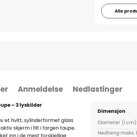
Alle prod
er
Anmeldelse
Nedlastinger
pe – 3 lyskilder
Dimensjon
et hvitt, sylinderformet glass
Diameter (i cm)
tiv skjerm i filt i fargen taupe.
Nedheng maks. 
t inn i de mest forskjellige