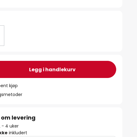
Legg i handlekurv
ent kjøp
ngsmetoder
 om levering
2 - 4 uker
ikke
inkludert