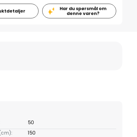
Har du spørsmål om
uktdetaljer
denne varen?
:
50
(cm):
150