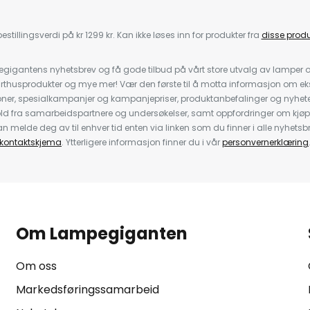
estillingsverdi på kr 1299 kr. Kan ikke løses inn for produkter fra
disse prod
igantens nyhetsbrev og få gode tilbud på vårt store utvalg av lamper og 
rthusprodukter og mye mer! Vær den første til å motta informasjon om eks
oner, spesialkampanjer og kampanjepriser, produktanbefalinger og nyheter
ld fra samarbeidspartnere og undersøkelser, samt oppfordringer om kjø
 melde deg av til enhver tid enten via linken som du finner i alle nyhetsbr
kontaktskjema
. Ytterligere informasjon finner du i vår
personvernerklæring
Om Lampegiganten
Om oss
Markedsføringssamarbeid