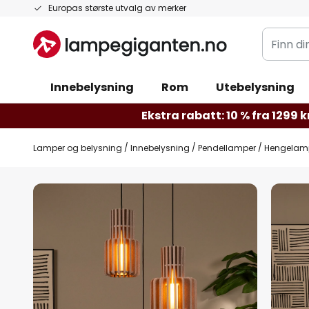
Hopp
Europas største utvalg av merker
til
Finn
innhold
din
belysnin
Innebelysning
Rom
Utebelysning
Ekstra rabatt: 10 % fra 1299 kr
Lamper og belysning
Innebelysning
Pendellamper
Hengelampe
Gå
til
slutten
av
bildegalleri