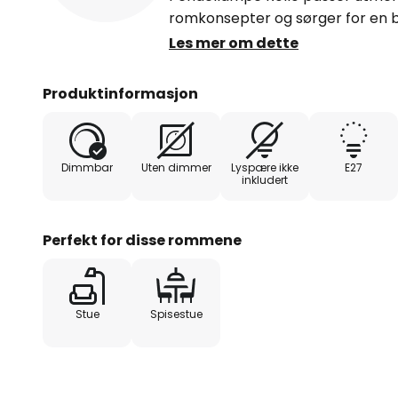
romkonsepter og sørger for en 
lyskilde-konstruksjonen gir jevn b
Les mer om dette
spisestuer.
Produktinformasjon
Lampen er dimbar og gir dermed m
lysintensiteten individuelt – en
dette. Kombinasjonen av funksjona
Dimmbar
Uten dimmer
Lyspære ikke
E27
hengelampen Rollo til et allsidi
inkludert
overbeviser både visuelt og prakt
Perfekt for disse rommene
Stue
Spisestue