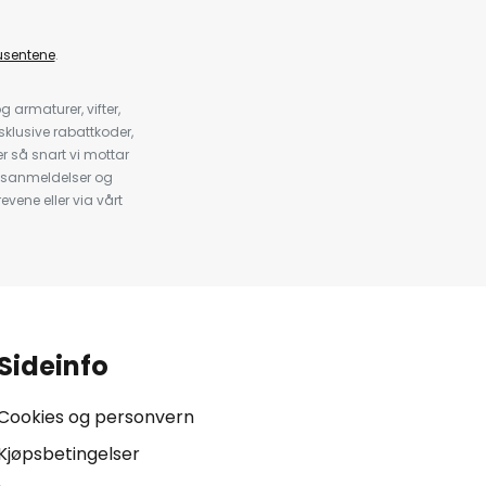
usentene
.
armaturer, vifter,
klusive rabattkoder,
 så snart vi mottar
psanmeldelser og
evene eller via vårt
.
Sideinfo
Cookies og personvern
Kjøpsbetingelser