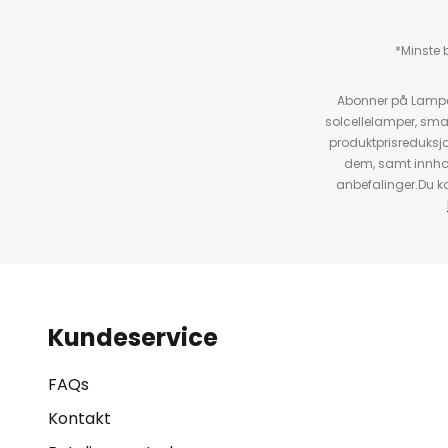
*Minste b
Abonner på Lampeg
solcellelamper, sma
produktprisreduksj
dem, samt innho
anbefalinger.Du kan
Kundeservice
FAQs
Kontakt