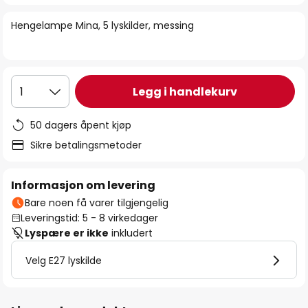
bildegalleri
Hengelampe Mina, 5 lyskilder, messing
Legg i handlekurv
1
50 dagers åpent kjøp
Sikre betalingsmetoder
Informasjon om levering
Bare noen få varer tilgjengelig
Leveringstid: 5 - 8 virkedager
Lyspære er ikke
inkludert
Velg E27 lyskilde