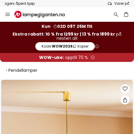
Varer på lager sendes raskt
Hopp
til
innhold
Kun
02D 08T 25M 11S
Ekstra rabatt: 10 % fra 1299 kr | 13 % fra 1899 kr
på
nesten alt
Kode:
WOW2026
Kopier
WOW-uke:
opptil 70 %
Pendellamper
Gå
til
slutten
av
bildegalleri