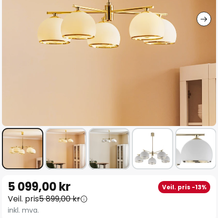
Gå
5 099,00 kr
Veil. pris -13%
til
Veil. pris
5 899,00 kr
begynnelsen
inkl. mva.
av