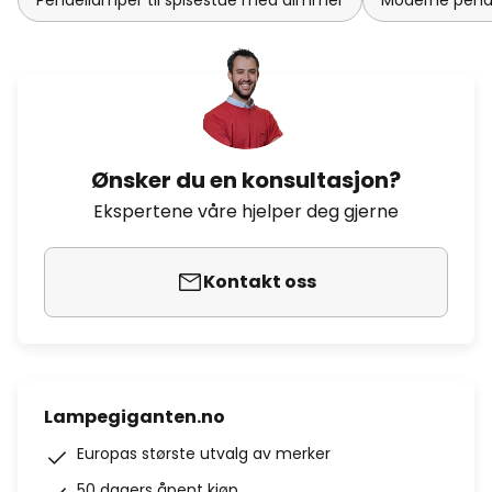
Pendellamper til spisestue med dimmer
Moderne pende
Ønsker du en konsultasjon?
Ekspertene våre hjelper deg gjerne
Kontakt oss
Lampegiganten.no
Europas største utvalg av merker
50 dagers åpent kjøp