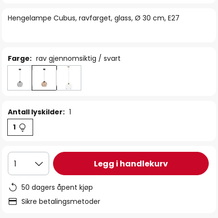
bildegalleri
Hengelampe Cubus, ravfarget, glass, Ø 30 cm, E27
Farge:
rav gjennomsiktig / svart
Antall lyskilder:
1
1
Legg i handlekurv
1
50 dagers åpent kjøp
Sikre betalingsmetoder