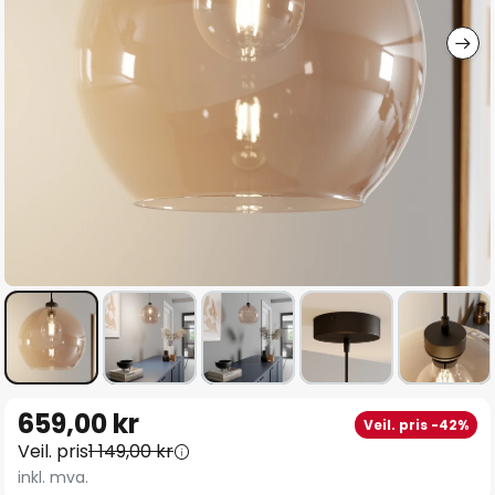
Gå
659,00 kr
Veil. pris -42%
til
Veil. pris
1 149,00 kr
begynnelsen
inkl. mva.
av