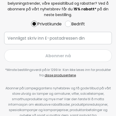
belysningstrender, våre spesialtilbud og rabatter? Ved å
abonnere på vårt nyhetsbrev får du
15% rabatt*
på din
neste bestilling.
Privatkunde
Bedrift
Abonner nå
*Minste bestillingsverdi på kr 1299 kr. Kan ikke løses inn for produkter
fra
disse produsentene
.
Abonner på Lampegigantens nyhetsbrev og få gode tilbud på vårt
store utvalg av lamper og armaturer, vifter, solcellelamper,
smarthusprodukter og mye mer! Vær den første til å motta
informasjon om eksklusive rabattkoder, produktprisreduksjoner,
spesialkampanjer og kampanjepriser, produktanbefalinger og
nyheter så snart vi mottar dem, samt innhold fra