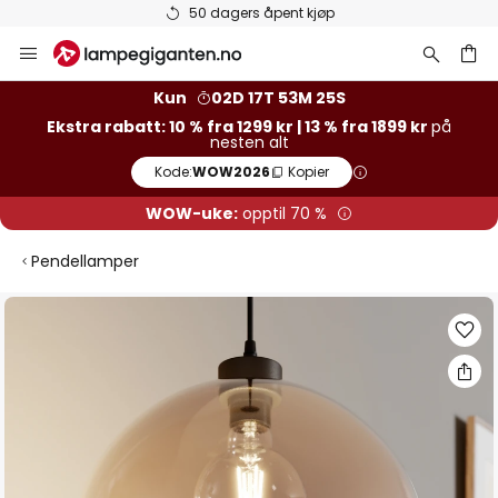
50 dagers åpent kjøp
Hopp
til
innhold
Kun
02D 17T 53M 25S
Ekstra rabatt: 10 % fra 1299 kr | 13 % fra 1899 kr
på
nesten alt
Kode:
WOW2026
Kopier
WOW-uke:
opptil 70 %
Pendellamper
Gå
til
slutten
av
bildegalleri