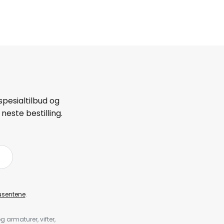
spesialtilbud og
neste bestilling.
å
usentene
.
armaturer, vifter,