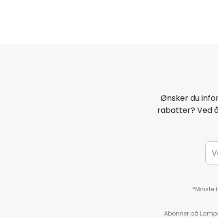
Ønsker du infor
rabatter? Ved 
*Minste b
Abonner på Lampeg