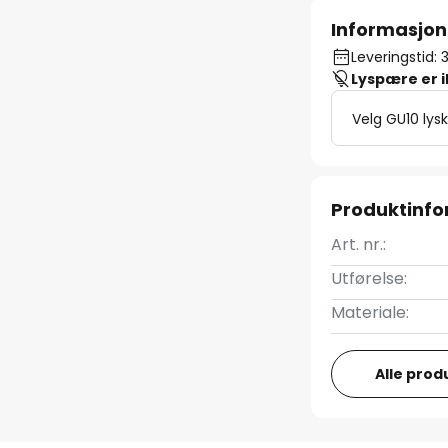
Informasjon
Leveringstid: 
Lyspære er 
Velg GU10 lysk
Produktinf
Art. nr.:
Utførelse:
Materiale:
Alle prod