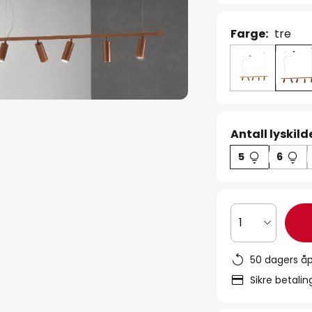
Farge:
tre
Antall lyskild
5
6
1
50 dagers åp
Sikre betali