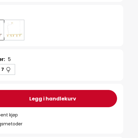
er:
5
7
Legg i handlekurv
ent kjøp
ngsmetoder