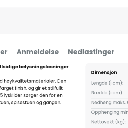
er
Anmeldelse
Nedlastinger
lsidige belysningsløsninger
Dimensjon
høykvalitetsmaterialer. Den
Lengde (i cm):
get finish, og gir et stilfullt
Bredde (i cm):
5 lyskilder sørger den for en
stuen, spisestuen og gangen.
Nedheng maks. 
Opphenging min
ampen fleksibilitet i
Nettovekt (kg):
r og behov. Den er produsert i