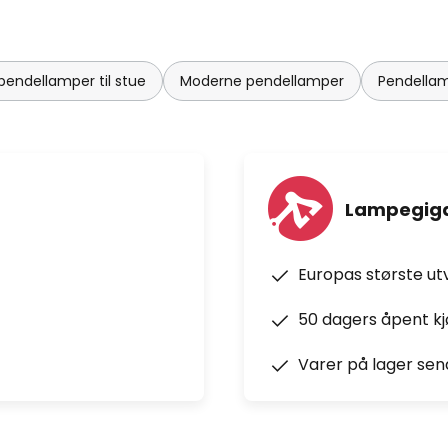
endellamper til stue
Moderne pendellamper
Pendella
Lampegiga
Europas største ut
50 dagers åpent k
Varer på lager sen