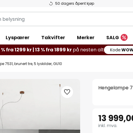
50 dagers åpent kjøp
g
Lyspærer
Takvifter
Merker
SALG
% fra 1299 kr | 13 % fra 1899 kr
på nesten alt
Kode:
WOW
7531, brunert tre, 5 lyskilder, GU10
Hengelampe 753
13 999,0
inkl. mva.