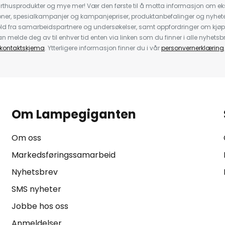
rthusprodukter og mye mer! Vær den første til å motta informasjon om eks
oner, spesialkampanjer og kampanjepriser, produktanbefalinger og nyheter
ld fra samarbeidspartnere og undersøkelser, samt oppfordringer om kjø
 melde deg av til enhver tid enten via linken som du finner i alle nyhetsbr
kontaktskjema
. Ytterligere informasjon finner du i vår
personvernerklæring
Om Lampegiganten
Om oss
Markedsføringssamarbeid
Nyhetsbrev
SMS nyheter
Jobbe hos oss
Anmeldelser