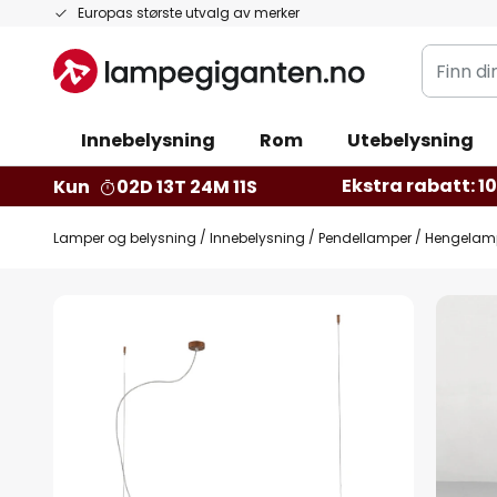
Hopp
Europas største utvalg av merker
til
Finn
innhold
din
belysnin
Innebelysning
Rom
Utebelysning
Ekstra rabatt: 10 
Kun
02D 13T 24M 10S
Lamper og belysning
Innebelysning
Pendellamper
Hengelampe 
Gå
til
slutten
av
bildegalleri