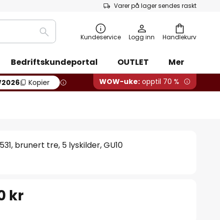
Varer på lager sendes raskt
Søk
Kundeservice
Logg inn
Handlekurv
Bedriftskundeportal
OUTLET
Mer
WOW-uke:
opptil 70 %
2026
Kopier
1, brunert tre, 5 lyskilder, GU10
0 kr