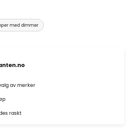
mper med dimmer
nten.no
valg av merker
jøp
des raskt