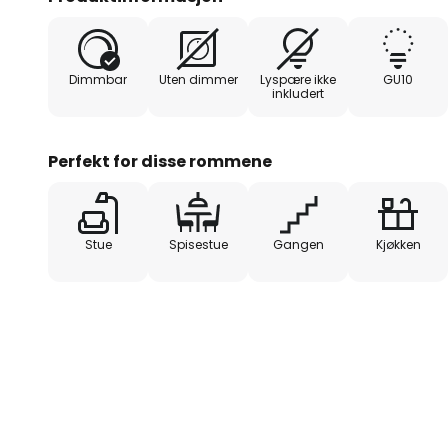
Europa og står for kvalitet og presisjon i utførels
ideelle valget for alle som verdsetter tidløs estetik
Dimmbar
Uten dimmer
Lyspære ikke
GU10
inkludert
Perfekt for disse rommene
Stue
Spisestue
Gangen
Kjøkken