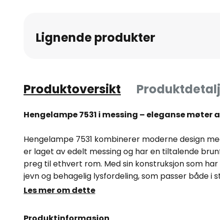
Lignende produkter
Produktoversikt
Produktdetalj
Hengelampe 7531 i messing – eleganse møter al
Hengelampe 7531 kombinerer moderne design med 
er laget av edelt messing og har en tiltalende brunfar
preg til ethvert rom. Med sin konstruksjon som har 
jevn og behagelig lysfordeling, som passer både i 
Les mer om dette
Takket være muligheten for ekstern dimbarhet gir l
lysdesignet og tilpasser seg forskjellige stemninge
Produktinformasjon