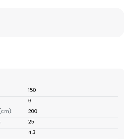
150
6
(cm):
200
:
25
4,3