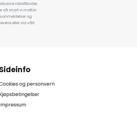
klusive rabattkoder,
 så snart vi mottar
psanmeldelser og
evene eller via vårt
.
Sideinfo
Cookies og personvern
Kjøpsbetingelser
Impressum