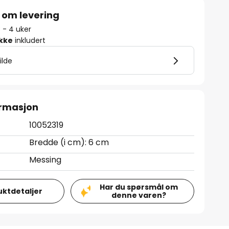
 om levering
3 - 4 uker
ikke
inkludert
ilde
ormasjon
10052319
Bredde (i cm): 6 cm
Messing
Har du spørsmål om
uktdetaljer
denne varen?