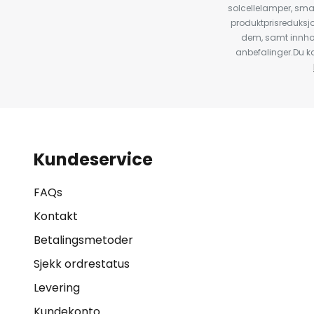
solcellelamper, sma
produktprisreduksj
dem, samt innho
anbefalinger.Du kan
Kundeservice
FAQs
Kontakt
Betalingsmetoder
Sjekk ordrestatus
Levering
Kundekonto