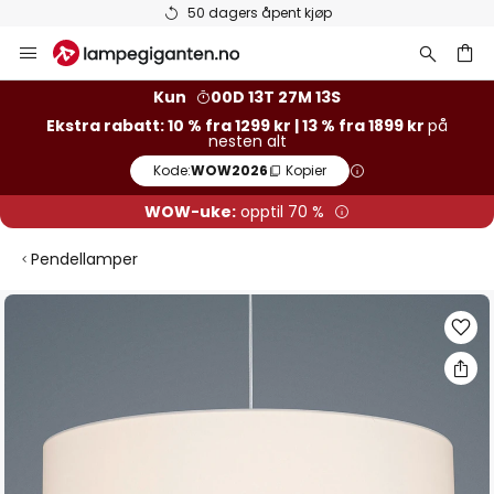
Varer på lager sendes raskt
Hopp
til
innhold
Kun
00D 13T 27M 12S
Ekstra rabatt: 10 % fra 1299 kr | 13 % fra 1899 kr
på
nesten alt
Kode:
WOW2026
Kopier
WOW-uke:
opptil 70 %
Pendellamper
Gå
til
slutten
av
bildegalleri