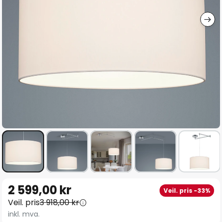
Gå
2 599,00 kr
Veil. pris -33%
til
Veil. pris
3 918,00 kr
begynnelsen
inkl. mva.
av