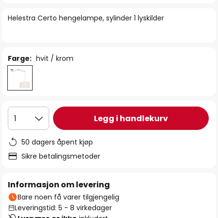
bildegalleri
Helestra Certo hengelampe, sylinder 1 lyskilder
Farge:
hvit / krom
Legg i handlekurv
1
50 dagers åpent kjøp
Sikre betalingsmetoder
Informasjon om levering
Bare noen få varer tilgjengelig
Leveringstid: 5 - 8 virkedager