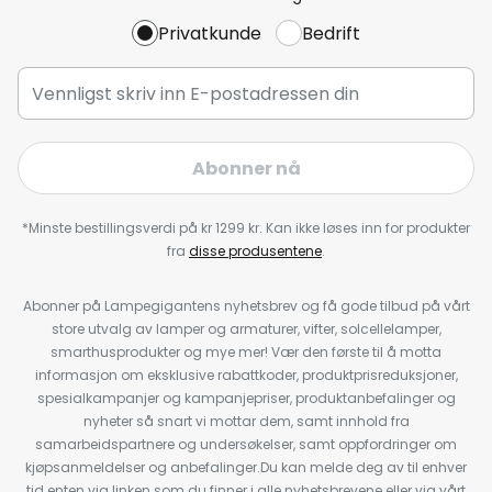
Privatkunde
Bedrift
Abonner nå
*Minste bestillingsverdi på kr 1299 kr. Kan ikke løses inn for produkter
fra
disse produsentene
.
Abonner på Lampegigantens nyhetsbrev og få gode tilbud på vårt
store utvalg av lamper og armaturer, vifter, solcellelamper,
smarthusprodukter og mye mer! Vær den første til å motta
informasjon om eksklusive rabattkoder, produktprisreduksjoner,
spesialkampanjer og kampanjepriser, produktanbefalinger og
nyheter så snart vi mottar dem, samt innhold fra
samarbeidspartnere og undersøkelser, samt oppfordringer om
kjøpsanmeldelser og anbefalinger.Du kan melde deg av til enhver
tid enten via linken som du finner i alle nyhetsbrevene eller via vårt