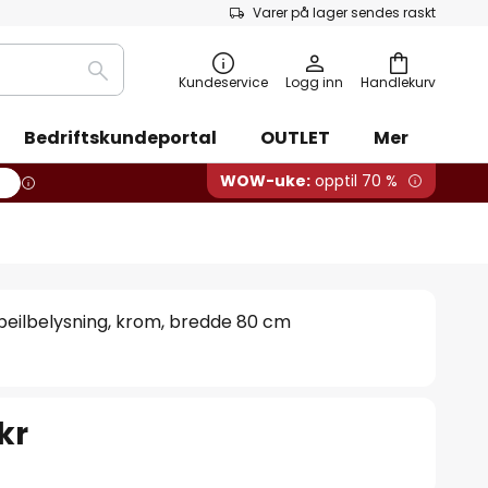
Varer på lager sendes raskt
Søk
Kundeservice
Logg inn
Handlekurv
Bedriftskundeportal
OUTLET
Mer
WOW-uke:
opptil 70 %
peilbelysning, krom, bredde 80 cm
 kr