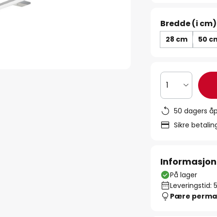
Bredde (i cm)
28 cm
50 c
1
50 dagers åp
Sikre betali
Informasjon
På lager
Leveringstid: 
Pære perma