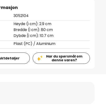
ormasjon
3052104
Høyde (i cm): 2.9 cm
Bredde (i cm): 80 cm
Dybde (i cm): 10.7 cm
Plast (PC) / Aluminium
Har du spørsmål om
uktdetaljer
denne varen?