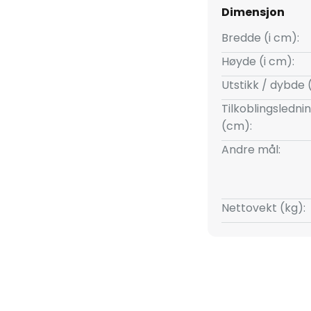
Dimensjon
Bredde (i cm):
Høyde (i cm):
Utstikk / dybde 
Tilkoblingsledni
(cm):
Andre mål:
Nettovekt (kg):