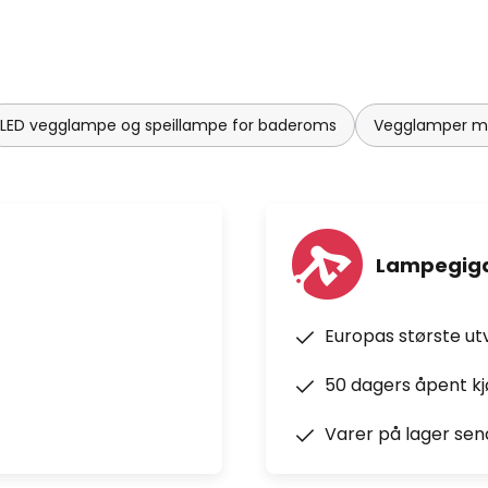
LED vegglampe og speillampe for baderoms
Vegglamper me
Lampegiga
Europas største ut
50 dagers åpent k
Varer på lager sen