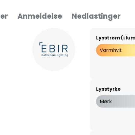
er
Anmeldelse
Nedlastinger
Lysstrøm (i lu
Varmhvit
Lysstyrke
Mørk