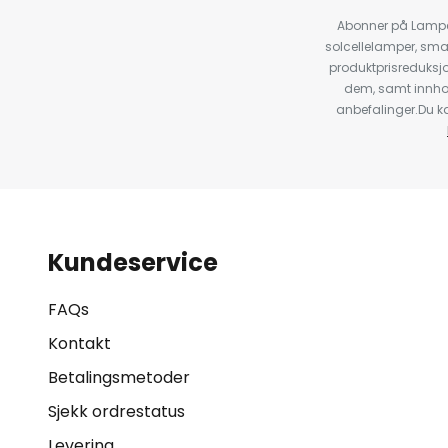
Abonner på Lampeg
solcellelamper, sma
produktprisreduksj
dem, samt innho
anbefalinger.Du kan
Kundeservice
FAQs
Kontakt
Betalingsmetoder
Sjekk ordrestatus
Levering