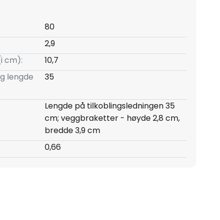
80
2,9
(i cm):
10,7
ng lengde
35
Lengde på tilkoblingsledningen 35
cm; veggbraketter - høyde 2,8 cm,
bredde 3,9 cm
0,66