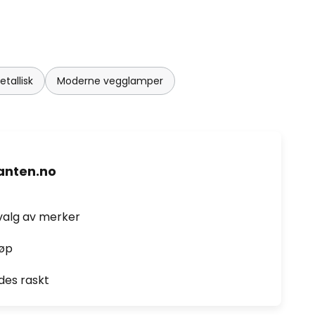
tallisk
Moderne vegglamper
nten.no
valg av merker
jøp
des raskt