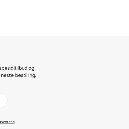
spesialtilbud og
neste bestilling.
å
usentene
.