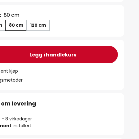
:
80 cm
m
80 cm
120 cm
Legg i handlekurv
ent kjøp
ngsmetoder
 om levering
5 - 8 virkedager
nent
installert