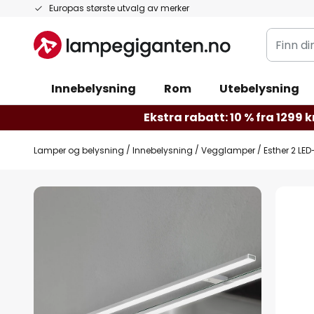
Hopp
Europas største utvalg av merker
til
Finn
innhold
din
belysnin
Innebelysning
Rom
Utebelysning
Ekstra rabatt: 10 % fra 1299 kr
Lamper og belysning
Innebelysning
Vegglamper
Esther 2 LE
Gå
til
slutten
av
bildegalleri