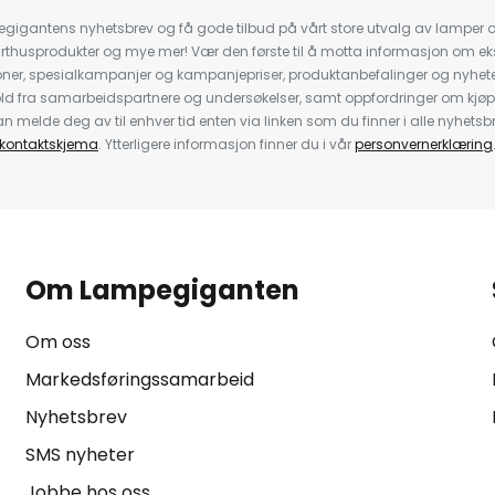
igantens nyhetsbrev og få gode tilbud på vårt store utvalg av lamper og 
rthusprodukter og mye mer! Vær den første til å motta informasjon om eks
oner, spesialkampanjer og kampanjepriser, produktanbefalinger og nyheter
ld fra samarbeidspartnere og undersøkelser, samt oppfordringer om kjø
 melde deg av til enhver tid enten via linken som du finner i alle nyhetsbr
kontaktskjema
. Ytterligere informasjon finner du i vår
personvernerklæring
Om Lampegiganten
Om oss
Markedsføringssamarbeid
Nyhetsbrev
SMS nyheter
Jobbe hos oss