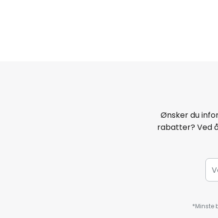
Ønsker du infor
rabatter? Ved 
*Minste b