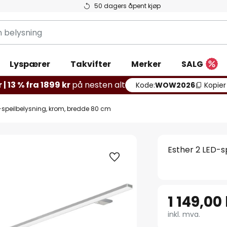
50 dagers åpent kjøp
g
Lyspærer
Takvifter
Merker
SALG
 | 13 % fra 1899 kr
på nesten alt
Kode:
WOW2026
Kopier
D-speilbelysning, krom, bredde 80 cm
Esther 2 LED-s
1 149,00
inkl. mva.