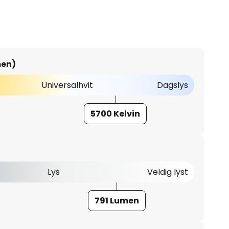
men)
Universalhvit
Dagslys
5700 Kelvin
Lys
Veldig lyst
791 Lumen