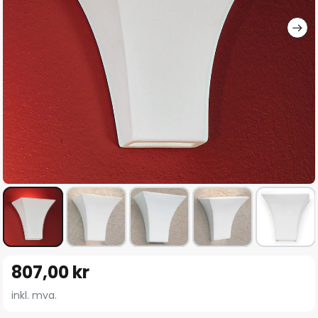
Gå
807,00 kr
til
begynnelsen
inkl. mva.
av