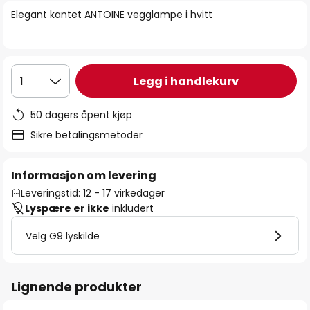
bildegalleri
Elegant kantet ANTOINE vegglampe i hvitt
Legg i handlekurv
1
50 dagers åpent kjøp
Sikre betalingsmetoder
Informasjon om levering
Leveringstid: 12 - 17 virkedager
Lyspære er ikke
inkludert
Velg G9 lyskilde
Lignende produkter