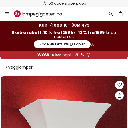
Varer på lager sendes raskt
Hopp
til
innhold
Kun
00D 10T 30M 46S
Ekstra rabatt: 10 % fra 1299 kr | 13 % fra 1899 kr
på
nesten alt
Kode:
WOW2026
Kopier
WOW-uke:
opptil 70 %
Vegglamper
Gå
til
slutten
av
bildegalleri