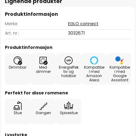
Lignende produkter
Produktinformasjon
Merke
EGLO connect
Art. nr.:
3032671
Produktinformasjon
Dimmbar
Med
Energieffek
Kompatibe
Kompatibe
dimmer
tiv og
l med
l med
holdbar
Amazon
Google
Alexa
Assistant
Perfekt for disse rommene
Stue
Gangen
Spisestue
Lysstyrke