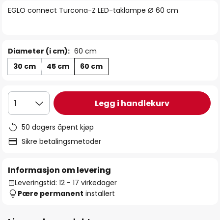
bildegalleri
EGLO connect Turcona-Z LED-taklampe Ø 60 cm
Diameter (i cm):
60 cm
30 cm
45 cm
60 cm
Legg i handlekurv
1
50 dagers åpent kjøp
Sikre betalingsmetoder
Informasjon om levering
Leveringstid: 12 - 17 virkedager
Pære permanent
installert