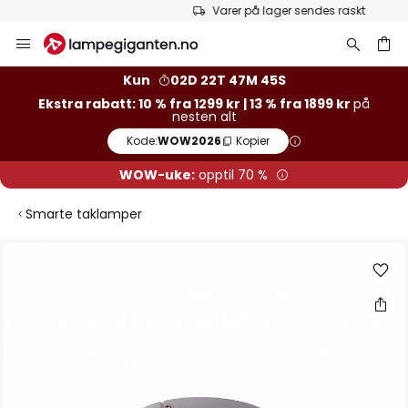
Varer på lager sendes raskt
Hopp
til
innhold
Kun
02D 22T 47M 45S
Ekstra rabatt: 10 % fra 1299 kr | 13 % fra 1899 kr
på
nesten alt
Kode:
WOW2026
Kopier
WOW-uke:
opptil 70 %
Smarte taklamper
Gå
til
slutten
av
bildegalleri