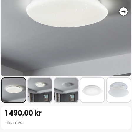
Gå
1 490,00 kr
til
begynnelsen
inkl. mva.
av