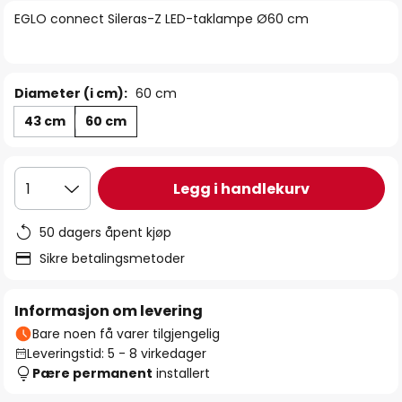
bildegalleri
EGLO connect Sileras-Z LED-taklampe Ø60 cm
Diameter (i cm):
60 cm
43 cm
60 cm
Legg i handlekurv
1
50 dagers åpent kjøp
Sikre betalingsmetoder
Informasjon om levering
Bare noen få varer tilgjengelig
Leveringstid: 5 - 8 virkedager
Pære permanent
installert