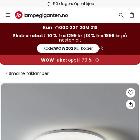
Varer på lager sendes raskt
Hopp
til
innhold
Kun
00D 22T 20M 20S
Ekstra rabatt: 10 % fra 1299 kr | 13 % fra 1899 kr
på
nesten alt
Kode:
WOW2026
Kopier
WOW-uke:
opptil 70 %
Smarte taklamper
Gå
til
slutten
av
bildegalleri