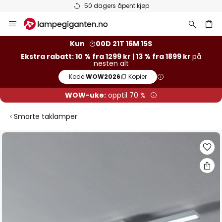
Varer på lager sendes raskt
Hopp
til
innhold
Kun
00D 21T 16M 14S
Ekstra rabatt: 10 % fra 1299 kr | 13 % fra 1899 kr
på
nesten alt
Kode:
WOW2026
Kopier
WOW-uke:
opptil 70 %
Smarte taklamper
Gå
til
slutten
av
bildegalleri