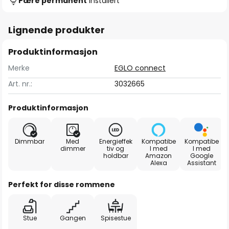
Pære permanent
installert
Lignende produkter
Produktinformasjon
Merke
EGLO connect
Art. nr.:
3032665
Produktinformasjon
Dimmbar
Med
Energieffek
Kompatibe
Kompatibe
dimmer
tiv og
l med
l med
holdbar
Amazon
Google
Alexa
Assistant
Perfekt for disse rommene
Stue
Gangen
Spisestue