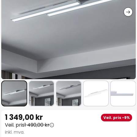
Gå
1 349,00 kr
Veil. pris -9%
til
Veil. pris
1 490,00 kr
begynnelsen
inkl. mva.
av