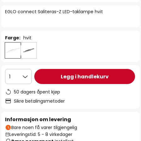
bildegalleri
EGLO connect Saliteras-Z LED-taklampe hvit
Farge:
hvit
Legg i handlekurv
1
50 dagers åpent kjøp
Sikre betalingsmetoder
Informasjon om levering
Bare noen få varer tilgjengelig
Leveringstid: 5 - 8 virkedager