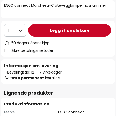
bildegalleri
EGLO connect Marchesa-C utevegglampe, husnummer
Legg i handlekurv
1
50 dagers åpent kjøp
Sikre betalingsmetoder
Informasjon om levering
Leveringstid: 12 - 17 virkedager
Pære permanent
installert
Lignende produkter
Produktinformasjon
Merke
EGLO connect