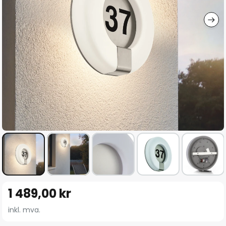
Gå
1 489,00 kr
til
begynnelsen
inkl. mva.
av