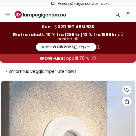
Varer på lager sendes raskt
Hopp
til
innhold
Kun
02D 19T 45M 53S
Ekstra rabatt: 10 % fra 1299 kr | 13 % fra 1899 kr
på
nesten alt
Kode:
WOW2026
Kopier
WOW-uke:
opptil 70 %
Smarthus vegglamper utendørs
Gå
til
slutten
av
bildegalleri