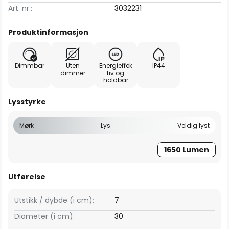
Art. nr.:
3032231
Produktinformasjon
Dimmbar
Uten
Energieffek
IP44
dimmer
tiv og
holdbar
Lysstyrke
Mørk
Lys
Veldig lyst
1650 Lumen
Utførelse
Utstikk / dybde (i cm):
7
Diameter (i cm):
30