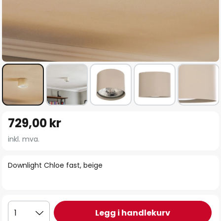
Gå
729,00 kr
til
begynnelsen
inkl. mva.
av
bildegalleri
Downlight Chloe fast, beige
Legg i handlekurv
1