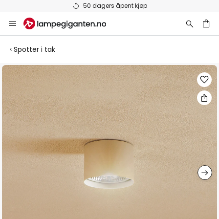
50 dagers åpent kjøp
Hopp
til
innhold
Spotter i tak
Gå
til
slutten
av
bildegalleri