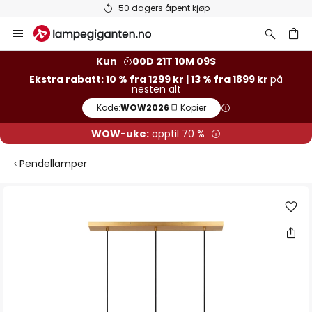
Varer på lager sendes raskt
Hopp
til
innhold
Kun
00D 21T 10M 08S
Ekstra rabatt: 10 % fra 1299 kr | 13 % fra 1899 kr
på
nesten alt
Kode:
WOW2026
Kopier
WOW-uke:
opptil 70 %
Pendellamper
Gå
til
slutten
av
bildegalleri