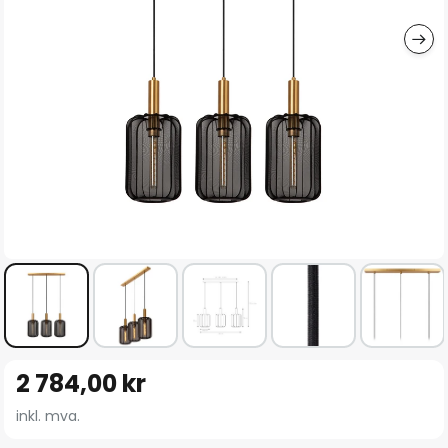
Gå
2 784,00 kr
til
begynnelsen
inkl. mva.
av