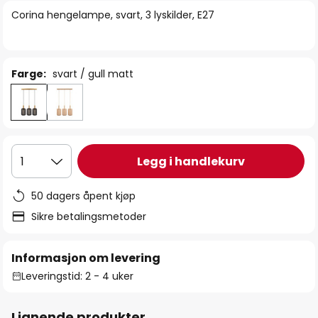
bildegalleri
Corina hengelampe, svart, 3 lyskilder, E27
Farge:
svart / gull matt
Legg i handlekurv
1
50 dagers åpent kjøp
Sikre betalingsmetoder
Informasjon om levering
Leveringstid: 2 - 4 uker
Lignende produkter