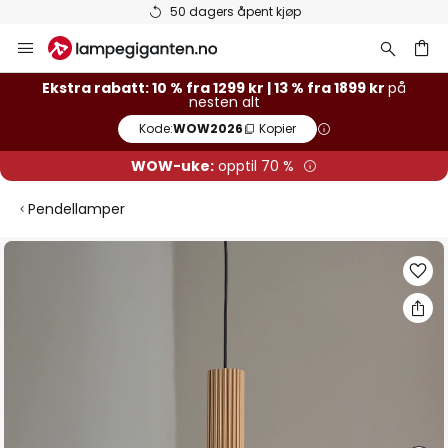
Varer på lager sendes raskt
Hopp
til
innhold
Ekstra rabatt: 10 % fra 1299 kr | 13 % fra 1899 kr
på
nesten alt
Kode:
WOW2026
Kopier
WOW-uke:
opptil 70 %
Pendellamper
Gå
til
slutten
av
bildegalleri