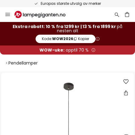
Europas største utvalg av merker
Hopp
til
innhold
Ekstra rabatt: 10 % fra 1299 kr | 13 % fra 1899 kr
på
nesten alt
Kode:
WOW2026
Kopier
WOW-uke:
opptil 70 %
Pendellamper
Gå
til
slutten
av
bildegalleri