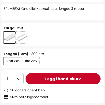
bildegalleri
BRUMBERG One click-deksel, opal, lengde 3 meter
Farge:
hvit
Lengde (i cm):
300 cm
300 cm
100 cm
Legg i handlekurv
1
50 dagers åpent kjøp
Sikre betalingsmetoder