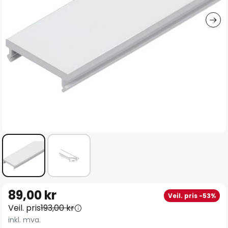
Gå
89,00 kr
Veil. pris -53%
til
Veil. pris
193,00 kr
begynnelsen
inkl. mva.
av