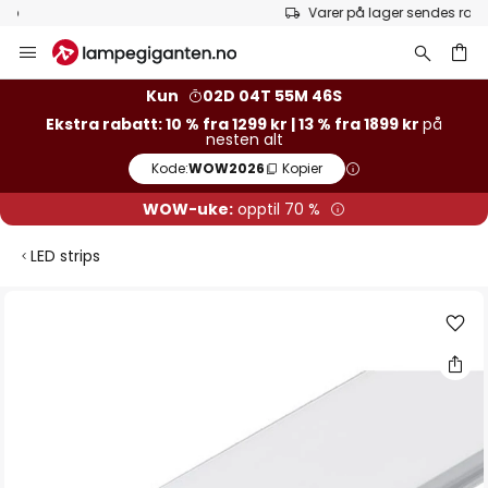
Varer på lager sendes raskt
Hopp
til
innhold
Kun
02D 04T 55M 46S
Ekstra rabatt: 10 % fra 1299 kr | 13 % fra 1899 kr
på
nesten alt
Kode:
WOW2026
Kopier
WOW-uke:
opptil 70 %
LED strips
Gå
til
slutten
av
bildegalleri